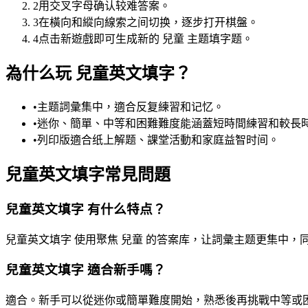
2
用交叉字母确认较难答案。
3
在橫向和縱向線索之间切换，逐步打开棋盤。
4
点击新遊戲即可生成新的 兒童 主题填字题。
為什么玩 兒童英文填字？
•
主题詞彙集中，適合反复練習和记忆。
•
迷你、簡單、中等和困難難度能涵蓋短時間練習和較長
•
列印版適合纸上解题、課堂活動和家庭益智时间。
兒童英文填字常見問題
兒童英文填字 有什么特点？
兒童英文填字 使用聚焦 兒童 的答案库，让詞彙主题更集中
兒童英文填字 適合新手嗎？
適合。新手可以從迷你或簡單難度開始，熟悉後再挑戰中等或