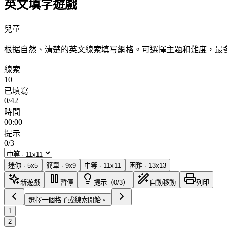
英文填字遊戲
兒童
根据自然、清楚的英文線索填写網格。可選擇主题和難度，最多
線索
10
已填寫
0/42
時間
00:00
提示
0/3
迷你
·
5
x
5
簡單
·
9
x
9
中等
·
11
x
11
困難
·
13
x
13
新遊戲
暫停
提示（0/3）
自動移動
列印
選擇一個格子或線索開始。
1
2