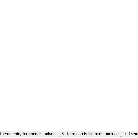
Theme entry for animals solvers
8
.
Term a kids list might include
9
.
Theme