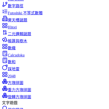
數字路徑
Futoshiki 不等式數獨
摩天樓謎題
Hitori
二元邏輯謎題
帳篷與樹木
數織
Calcudoku
數和
踩地雷
2048
方塊拼圖
重力方塊拼圖
旋轉方塊拼圖
文字遊戲