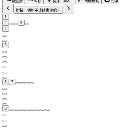
新遊戲
暫停
提示（0/3）
自動移動
列印
選擇一個格子或線索開始。
1
2
3
4
5
6
7
8