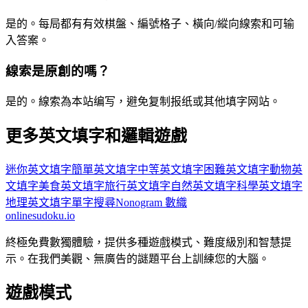
是的。每局都有有效棋盤、編號格子、橫向/縱向線索和可输
入答案。
線索是原創的嗎？
是的。線索為本站编写，避免复制报纸或其他填字网站。
更多英文填字和邏輯遊戲
迷你英文填字
簡單英文填字
中等英文填字
困難英文填字
動物英
文填字
美食英文填字
旅行英文填字
自然英文填字
科學英文填字
地理英文填字
單字搜尋
Nonogram 數織
onlinesudoku.io
終極免費數獨體驗，提供多種遊戲模式、難度級別和智慧提
示。在我們美觀、無廣告的謎題平台上訓練您的大腦。
遊戲模式