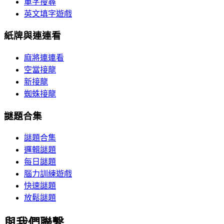
單字搜尋
英文填字遊戲
紙牌與連連看
麻將連連看
空當接龍
新接龍
蜘蛛接龍
謎題合集
謎題合集
邏輯謎題
每日謎題
腦力訓練遊戲
快速謎題
放鬆謎題
與我們聯繫