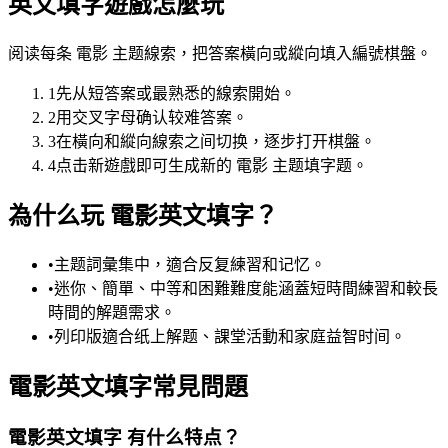
英文填字遊戲怎麼玩
阅读每条 電影 主题線索，把答案橫向或縱向填入編號棋盤。
1
先从短答案或最熟悉的線索開始。
2
用交叉字母确认较难答案。
3
在橫向和縱向線索之间切换，逐步打开棋盤。
4
点击新遊戲即可生成新的 電影 主题填字题。
為什么玩 電影英文填字？
•
主题詞彙集中，適合反复練習和记忆。
•
迷你、簡單、中等和困難難度能涵蓋短時間練習和較長
時間的解題需求。
•
列印版適合纸上解题、課堂活動和家庭益智时间。
電影英文填字常見問題
電影英文填字 有什么特点？