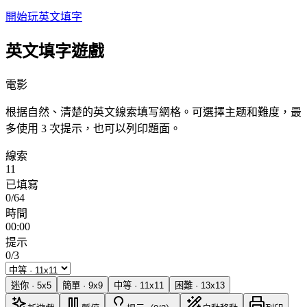
開始玩英文填字
英文填字遊戲
電影
根据自然、清楚的英文線索填写網格。可選擇主题和難度，最
多使用 3 次提示，也可以列印題面。
線索
11
已填寫
0/64
時間
00:00
提示
0/3
迷你
·
5
x
5
簡單
·
9
x
9
中等
·
11
x
11
困難
·
13
x
13