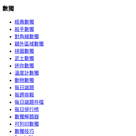
數獨
經典數獨
殺手數獨
對角線數獨
額外區域數獨
拼圖數獨
武士數獨
迷你數獨
溫度計數獨
動物數獨
每日謎題
每週挑戰
每日謎題存檔
每日排行榜
數獨解題器
可列印數獨
數獨技巧