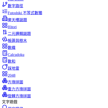
數字路徑
Futoshiki 不等式數獨
摩天樓謎題
Hitori
二元邏輯謎題
帳篷與樹木
數織
Calcudoku
數和
踩地雷
2048
方塊拼圖
重力方塊拼圖
旋轉方塊拼圖
文字遊戲