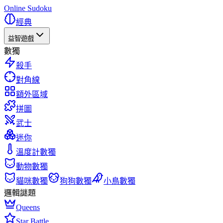
Online Sudoku
經典
益智遊戲
數獨
殺手
對角線
額外區域
拼圖
武士
迷你
溫度計數獨
動物數獨
貓咪數獨
狗狗數獨
小鳥數獨
邏輯謎題
Queens
Star Battle