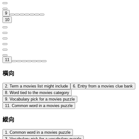
9
10
11
橫向
2
.
Term a movies list might include
6
.
Entry from a movies clue bank
8
.
Word tied to the movies category
9
.
Vocabulary pick for a movies puzzle
11
.
Common word in a movies puzzle
縱向
1
.
Common word in a movies puzzle
3
.
Vocabulary pick for a vocabulary puzzle