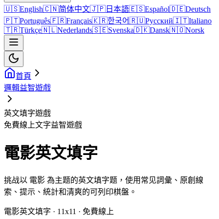
🇺🇸
English
🇨🇳
简体中文
🇯🇵
日本語
🇪🇸
Español
🇩🇪
Deutsch
🇵🇹
Português
🇫🇷
Français
🇰🇷
한국어
🇷🇺
Русский
🇮🇹
Italiano
🇹🇷
Türkçe
🇳🇱
Nederlands
🇸🇪
Svenska
🇩🇰
Dansk
🇳🇴
Norsk
首頁
邏輯益智遊戲
英文填字遊戲
免費線上文字益智遊戲
電影英文填字
挑战以 電影 為主题的英文填字题，使用常见詞彙、原創線
索、提示、統計和清爽的可列印棋盤。
電影英文填字 · 11x11 · 免費線上