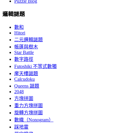
Puzzle Blog
邏輯謎題
數和
Hitori
二元邏輯謎題
帳篷與樹木
Star Battle
數字路徑
Futoshiki 不等式數獨
摩天樓謎題
Calcudoku
Queens 謎題
2048
方塊拼圖
重力方塊拼圖
旋轉方塊拼圖
數織（Nonogram）
踩地雷