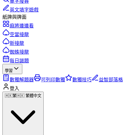
單字搜尋
英文填字遊戲
紙牌與牌面
麻將連連看
空當接龍
新接龍
蜘蛛接龍
每日謎題
學習
數獨解題器
可列印數獨
數獨技巧
益智部落格
登入
🇭🇰
繁
🇭🇰 繁體中文