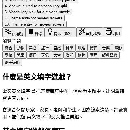
4
.
Answer suited to a vocabulary grid
5
.
Vocabulary pick for a movies puzzle
7
.
Theme entry for movies solvers
10
.
Theme entry for movies solvers
新遊戲
暫停
提示（0/3）
自動移動
列印
瀏覽主題
綜合
動物
美食
旅行
自然
科學
地理
體育
音樂
電影
學校
兒童
節日
天氣
太空
海洋
植物
家居
經典遊戲
電子遊戲
什麼是英文填字遊戲？
電影英文填字 會把答案库集中在一個熟悉主题中，让詞彙練
習更有方向。
它適合休閒玩家、家長、老師和學生，因為線索清楚、詞彙實
用，並保留 英文填字 的交叉推理樂趣。