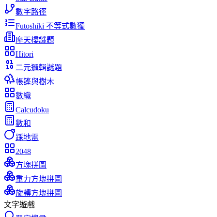
數字路徑
Futoshiki 不等式數獨
摩天樓謎題
Hitori
二元邏輯謎題
帳篷與樹木
數織
Calcudoku
數和
踩地雷
2048
方塊拼圖
重力方塊拼圖
旋轉方塊拼圖
文字遊戲