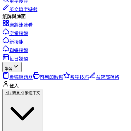
單字搜尋
英文填字遊戲
紙牌與牌面
麻將連連看
空當接龍
新接龍
蜘蛛接龍
每日謎題
學習
數獨解題器
可列印數獨
數獨技巧
益智部落格
登入
🇭🇰
繁
🇭🇰 繁體中文