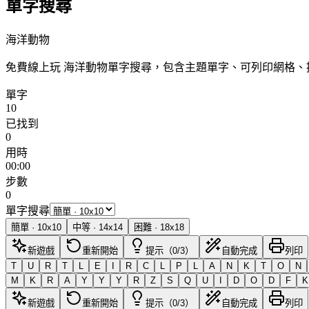
單字搜尋
海洋動物
免費線上玩 海洋動物單字搜尋，包含主題單字、可列印網格
單字
10
已找到
0
用時
00:00
步數
0
單字搜尋
簡單
·
10
x
10
中等
·
14
x
14
困難
·
18
x
18
新遊戲
重新開始
提示（0/3）
自動完成
列印
T
U
R
T
L
E
I
R
C
L
P
L
A
N
K
T
O
N
M
K
R
A
Y
Y
Y
R
Z
S
Q
U
I
D
O
D
F
K
新遊戲
重新開始
提示（0/3）
自動完成
列印