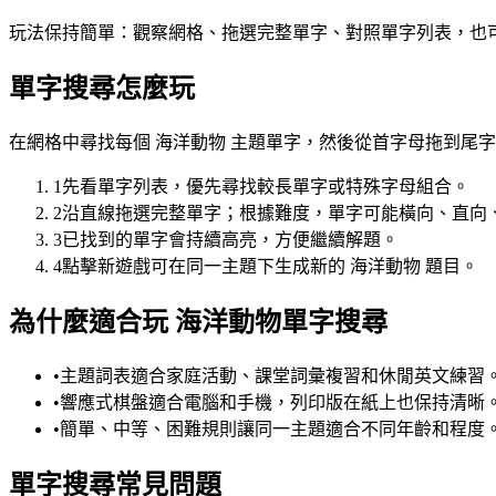
玩法保持簡單：觀察網格、拖選完整單字、對照單字列表，也
單字搜尋怎麼玩
在網格中尋找每個 海洋動物 主題單字，然後從首字母拖到尾
1
先看單字列表，優先尋找較長單字或特殊字母組合。
2
沿直線拖選完整單字；根據難度，單字可能橫向、直向
3
已找到的單字會持續高亮，方便繼續解題。
4
點擊新遊戲可在同一主題下生成新的 海洋動物 題目。
為什麼適合玩 海洋動物單字搜尋
•
主題詞表適合家庭活動、課堂詞彙複習和休閒英文練習
•
響應式棋盤適合電腦和手機，列印版在紙上也保持清晰
•
簡單、中等、困難規則讓同一主題適合不同年齡和程度
單字搜尋常見問題