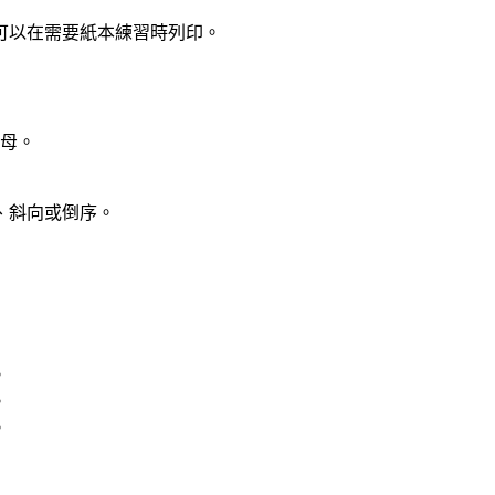
可以在需要紙本練習時列印。
字母。
、斜向或倒序。
。
。
。