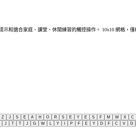
、提示和適合家庭、課堂、休閒練習的觸控操作。
10x10 網格
Z
J
S
E
A
H
O
R
S
E
Y
E
S
F
M
W
X
C
J
T
T
J
G
W
L
Y
I
P
F
E
Y
D
F
C
V
D