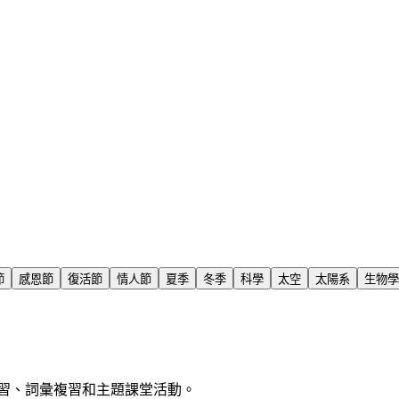
節
感恩節
復活節
情人節
夏季
冬季
科學
太空
太陽系
生物學
習、詞彙複習和主題課堂活動。