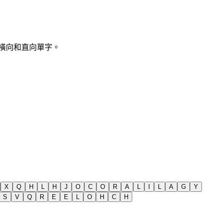
，僅橫向和直向單字。
X
Q
H
L
H
J
O
C
O
R
A
L
I
L
A
G
Y
S
V
Q
R
E
E
L
O
H
C
H