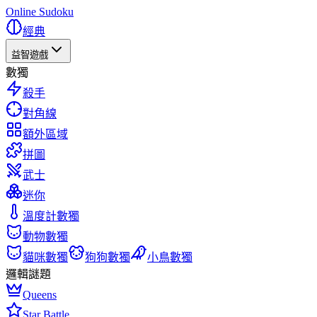
Online Sudoku
經典
益智遊戲
數獨
殺手
對角線
額外區域
拼圖
武士
迷你
溫度計數獨
動物數獨
貓咪數獨
狗狗數獨
小鳥數獨
邏輯謎題
Queens
Star Battle