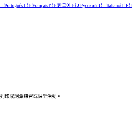
🇹
Português
🇫🇷
Français
🇰🇷
한국어
🇷🇺
Русский
🇮🇹
Italiano
🇹🇷
T
以列印成詞彙練習或課堂活動。