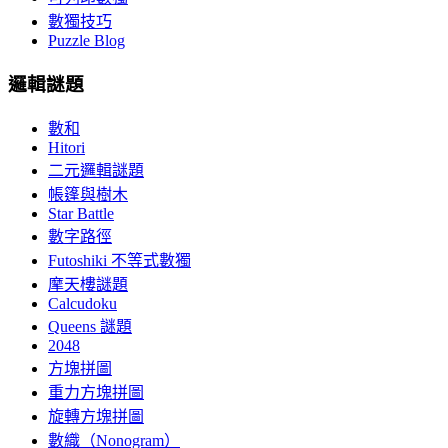
數獨技巧
Puzzle Blog
邏輯謎題
數和
Hitori
二元邏輯謎題
帳篷與樹木
Star Battle
數字路徑
Futoshiki 不等式數獨
摩天樓謎題
Calcudoku
Queens 謎題
2048
方塊拼圖
重力方塊拼圖
旋轉方塊拼圖
數織（Nonogram）