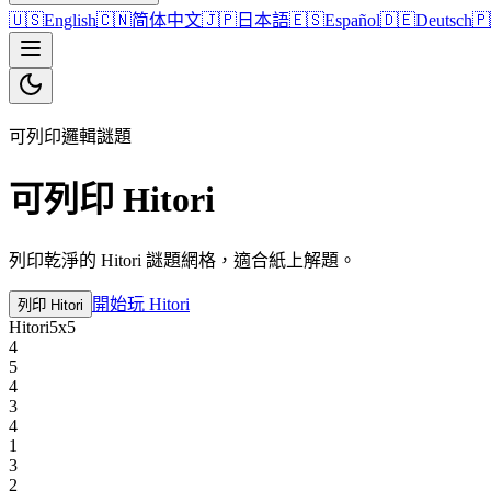
🇺🇸
English
🇨🇳
简体中文
🇯🇵
日本語
🇪🇸
Español
🇩🇪
Deutsch
🇵
可列印邏輯謎題
可列印 Hitori
列印乾淨的 Hitori 謎題網格，適合紙上解題。
開始玩 Hitori
列印 Hitori
Hitori
5
x
5
4
5
4
3
4
1
3
2