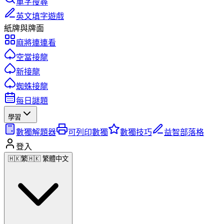
單字搜尋
英文填字遊戲
紙牌與牌面
麻將連連看
空當接龍
新接龍
蜘蛛接龍
每日謎題
學習
數獨解題器
可列印數獨
數獨技巧
益智部落格
登入
🇭🇰
繁
🇭🇰 繁體中文