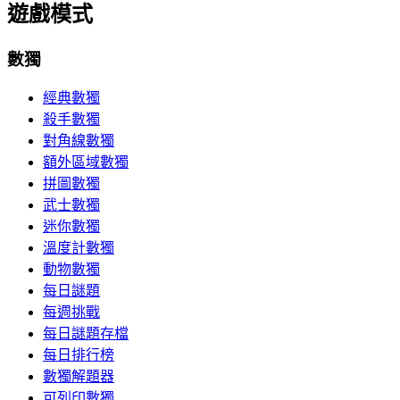
遊戲模式
數獨
經典數獨
殺手數獨
對角線數獨
額外區域數獨
拼圖數獨
武士數獨
迷你數獨
溫度計數獨
動物數獨
每日謎題
每週挑戰
每日謎題存檔
每日排行榜
數獨解題器
可列印數獨