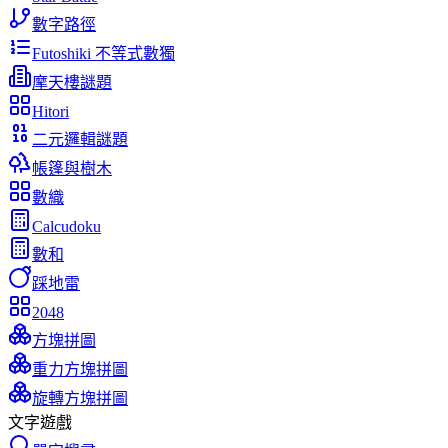
數字路徑
Futoshiki 不等式數獨
摩天樓謎題
Hitori
二元邏輯謎題
帳篷與樹木
數織
Calcudoku
數和
踩地雷
2048
方塊拼圖
重力方塊拼圖
旋轉方塊拼圖
文字遊戲