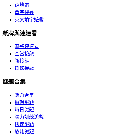
踩地雷
單字搜尋
英文填字遊戲
紙牌與連連看
麻將連連看
空當接龍
新接龍
蜘蛛接龍
謎題合集
謎題合集
邏輯謎題
每日謎題
腦力訓練遊戲
快速謎題
放鬆謎題