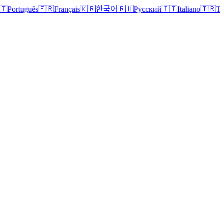
🇹
Português
🇫🇷
Français
🇰🇷
한국어
🇷🇺
Русский
🇮🇹
Italiano
🇹🇷
T