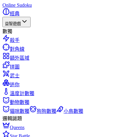
Online Sudoku
經典
益智遊戲
數獨
殺手
對角線
額外區域
拼圖
武士
迷你
溫度計數獨
動物數獨
貓咪數獨
狗狗數獨
小鳥數獨
邏輯謎題
Queens
Star Battle