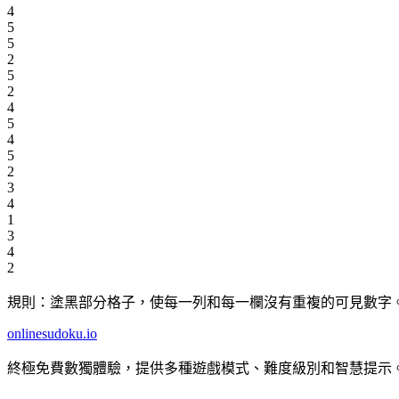
4
5
5
2
5
2
4
5
4
5
2
3
4
1
3
4
2
規則：塗黑部分格子，使每一列和每一欄沒有重複的可見數字
onlinesudoku.io
終極免費數獨體驗，提供多種遊戲模式、難度級別和智慧提示