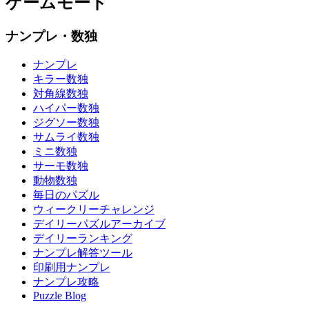
ゲームモード
ナンプレ・数独
ナンプレ
キラー数独
対角線数独
ハイパー数独
ジグソー数独
サムライ数独
ミニ数独
サーモ数独
動物数独
毎日のパズル
ウィークリーチャレンジ
デイリーパズルアーカイブ
デイリーランキング
ナンプレ解答ツール
印刷用ナンプレ
ナンプレ攻略
Puzzle Blog