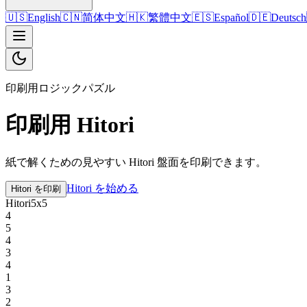
🇺🇸
English
🇨🇳
简体中文
🇭🇰
繁體中文
🇪🇸
Español
🇩🇪
Deutsch
印刷用ロジックパズル
印刷用 Hitori
紙で解くための見やすい Hitori 盤面を印刷できます。
Hitori を始める
Hitori を印刷
Hitori
5
x
5
4
5
4
3
4
1
3
2