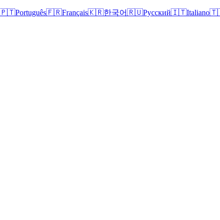
🇵🇹
Português
🇫🇷
Français
🇰🇷
한국어
🇷🇺
Русский
🇮🇹
Italiano
🇹