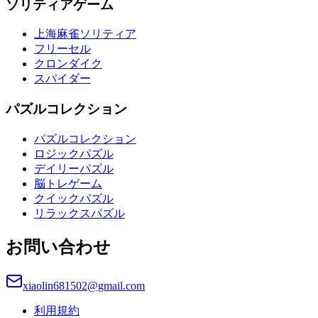
ソリティアゲーム
上海麻雀ソリティア
フリーセル
クロンダイク
スパイダー
パズルコレクション
パズルコレクション
ロジックパズル
デイリーパズル
脳トレゲーム
クイックパズル
リラックスパズル
お問い合わせ
xiaolin681502@gmail.com
利用規約