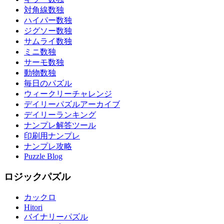
対角線数独
ハイパー数独
ジグソー数独
サムライ数独
ミニ数独
サーモ数独
動物数独
毎日のパズル
ウィークリーチャレンジ
デイリーパズルアーカイブ
デイリーランキング
ナンプレ解答ツール
印刷用ナンプレ
ナンプレ攻略
Puzzle Blog
ロジックパズル
カックロ
Hitori
バイナリーパズル