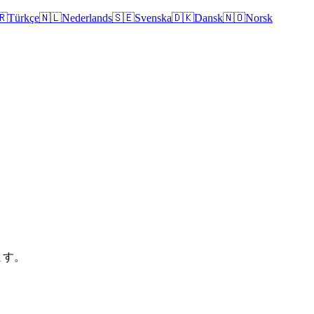
🇷
Türkçe
🇳🇱
Nederlands
🇸🇪
Svenska
🇩🇰
Dansk
🇳🇴
Norsk
ます。