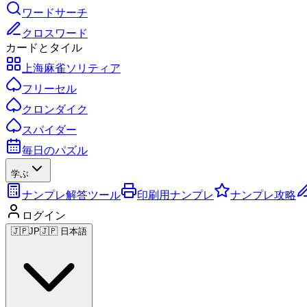
ワードサーチ
クロスワード
カードとタイル
上海麻雀ソリティア
フリーセル
クロンダイク
スパイダー
毎日のパズル
学ぶ
ナンプレ解答ツール
印刷用ナンプレ
ナンプレ攻略
ログイン
🇯🇵
JP
🇯🇵 日本語