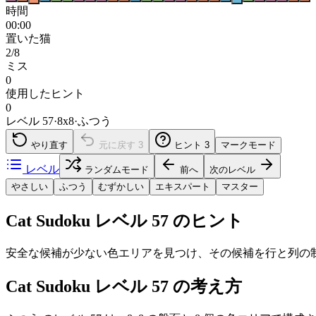
時間
00:00
置いた猫
2/8
ミス
0
使用したヒント
0
レベル 57
·
8
x
8
·
ふつう
やり直す
元に戻す
3
ヒント
3
マークモード
レベル
ランダムモード
前へ
次のレベル
やさしい
ふつう
むずかしい
エキスパート
マスター
Cat Sudoku レベル 57 のヒント
安全な候補が少ない色エリアを見つけ、その候補を行と列の
Cat Sudoku レベル 57 の考え方