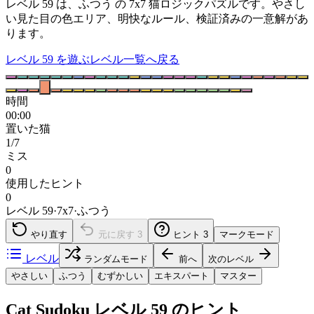
レベル 59 は、ふつう の 7x7 猫ロジックパズルです。やさし
い見た目の色エリア、明快なルール、検証済みの一意解があ
ります。
レベル 59 を遊ぶ
レベル一覧へ戻る
時間
00:00
置いた猫
1/7
ミス
0
使用したヒント
0
レベル 59
·
7
x
7
·
ふつう
やり直す
元に戻す
3
ヒント
3
マークモード
レベル
ランダムモード
前へ
次のレベル
やさしい
ふつう
むずかしい
エキスパート
マスター
Cat Sudoku レベル 59 のヒント