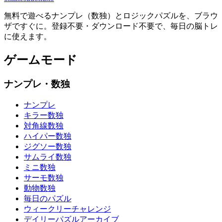
無料で遊べるナンプレ（数独）とロジックパズルを、ブラウ
ザですぐに。登録不要・ダウンロード不要で、毎日の脳トレ
に使えます。
ゲームモード
ナンプレ・数独
ナンプレ
キラー数独
対角線数独
ハイパー数独
ジグソー数独
サムライ数独
ミニ数独
サーモ数独
動物数独
毎日のパズル
ウィークリーチャレンジ
デイリーパズルアーカイブ