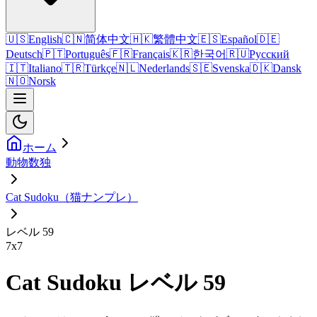
🇺🇸
English
🇨🇳
简体中文
🇭🇰
繁體中文
🇪🇸
Español
🇩🇪
Deutsch
🇵🇹
Português
🇫🇷
Français
🇰🇷
한국어
🇷🇺
Русский
🇮🇹
Italiano
🇹🇷
Türkçe
🇳🇱
Nederlands
🇸🇪
Svenska
🇩🇰
Dansk
🇳🇴
Norsk
ホーム
動物数独
Cat Sudoku（猫ナンプレ）
レベル 59
7
x
7
Cat Sudoku レベル 59