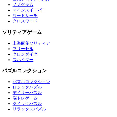
ノノグラム
マインスイーパー
ワードサーチ
クロスワード
ソリティアゲーム
上海麻雀ソリティア
フリーセル
クロンダイク
スパイダー
パズルコレクション
パズルコレクション
ロジックパズル
デイリーパズル
脳トレゲーム
クイックパズル
リラックスパズル