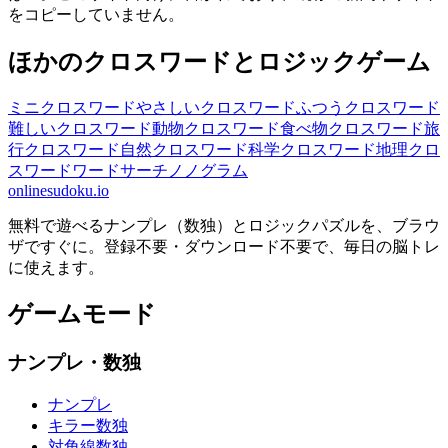
をコピーしていません。
ほかのクロスワードとロジックゲーム
ミニクロスワード
やさしいクロスワード
ふつうクロスワード
難しいクロスワード
動物クロスワード
食べ物クロスワード
旅
行クロスワード
自然クロスワード
科学クロスワード
地理クロ
スワード
ワードサーチ
ノノグラム
onlinesudoku.io
無料で遊べるナンプレ（数独）とロジックパズルを、ブラウ
ザですぐに。登録不要・ダウンロード不要で、毎日の脳トレ
に使えます。
ゲームモード
ナンプレ・数独
ナンプレ
キラー数独
対角線数独