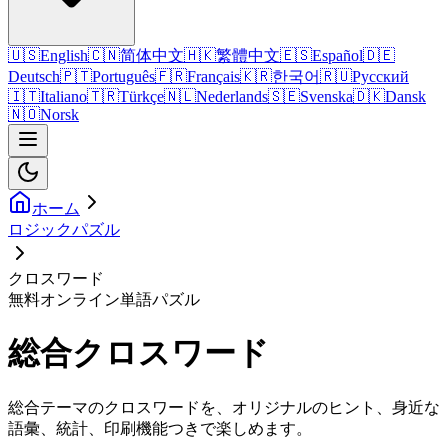
🇺🇸
English
🇨🇳
简体中文
🇭🇰
繁體中文
🇪🇸
Español
🇩🇪
Deutsch
🇵🇹
Português
🇫🇷
Français
🇰🇷
한국어
🇷🇺
Русский
🇮🇹
Italiano
🇹🇷
Türkçe
🇳🇱
Nederlands
🇸🇪
Svenska
🇩🇰
Dansk
🇳🇴
Norsk
ホーム
ロジックパズル
クロスワード
無料オンライン単語パズル
総合クロスワード
総合テーマのクロスワードを、オリジナルのヒント、身近な
語彙、統計、印刷機能つきで楽しめます。