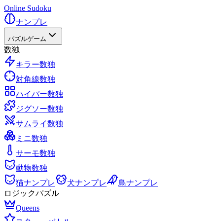
Online Sudoku
ナンプレ
パズルゲーム
数独
キラー数独
対角線数独
ハイパー数独
ジグソー数独
サムライ数独
ミニ数独
サーモ数独
動物数独
猫ナンプレ
犬ナンプレ
鳥ナンプレ
ロジックパズル
Queens