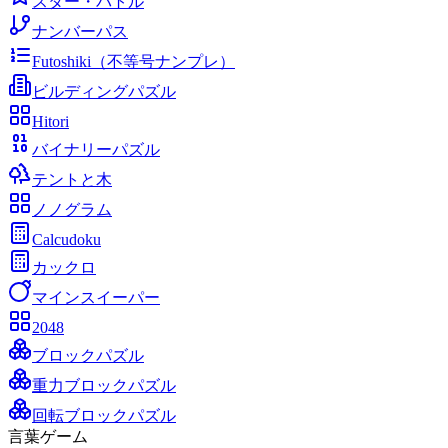
スター・バトル
ナンバーパス
Futoshiki（不等号ナンプレ）
ビルディングパズル
Hitori
バイナリーパズル
テントと木
ノノグラム
Calcudoku
カックロ
マインスイーパー
2048
ブロックパズル
重力ブロックパズル
回転ブロックパズル
言葉ゲーム