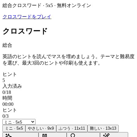
総合クロスワード · 5x5 · 無料オンライン
クロスワードをプレイ
クロスワード
総合
英語のヒントを読んでマスを埋めましょう。テーマと難易度
を選び、最大3回のヒントや印刷も使えます。
ヒント
5
入力済み
0/18
時間
00:00
ヒント
0/3
ミニ
·
5
x
5
やさしい
·
9
x
9
ふつう
·
11
x
11
難しい
·
13
x
13