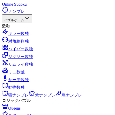
Online Sudoku
ナンプレ
パズルゲーム
数独
キラー数独
対角線数独
ハイパー数独
ジグソー数独
サムライ数独
ミニ数独
サーモ数独
動物数独
猫ナンプレ
犬ナンプレ
鳥ナンプレ
ロジックパズル
Queens