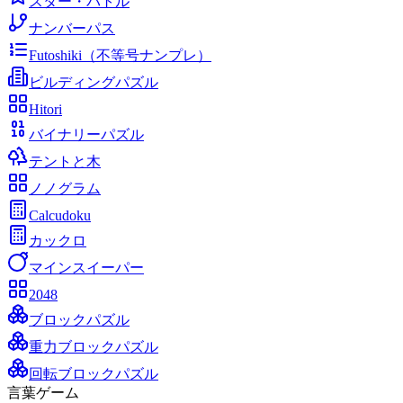
スター・バトル
ナンバーパス
Futoshiki（不等号ナンプレ）
ビルディングパズル
Hitori
バイナリーパズル
テントと木
ノノグラム
Calcudoku
カックロ
マインスイーパー
2048
ブロックパズル
重力ブロックパズル
回転ブロックパズル
言葉ゲーム