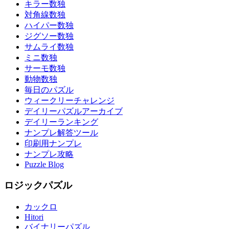
キラー数独
対角線数独
ハイパー数独
ジグソー数独
サムライ数独
ミニ数独
サーモ数独
動物数独
毎日のパズル
ウィークリーチャレンジ
デイリーパズルアーカイブ
デイリーランキング
ナンプレ解答ツール
印刷用ナンプレ
ナンプレ攻略
Puzzle Blog
ロジックパズル
カックロ
Hitori
バイナリーパズル