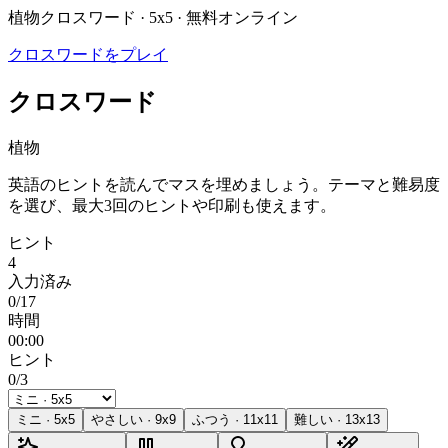
植物クロスワード · 5x5 · 無料オンライン
クロスワードをプレイ
クロスワード
植物
英語のヒントを読んでマスを埋めましょう。テーマと難易度
を選び、最大3回のヒントや印刷も使えます。
ヒント
4
入力済み
0/17
時間
00:00
ヒント
0/3
ミニ
·
5
x
5
やさしい
·
9
x
9
ふつう
·
11
x
11
難しい
·
13
x
13