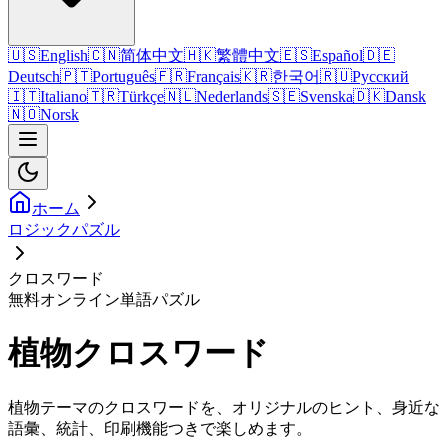
🇺🇸
English
🇨🇳
简体中文
🇭🇰
繁體中文
🇪🇸
Español
🇩🇪
Deutsch
🇵🇹
Português
🇫🇷
Français
🇰🇷
한국어
🇷🇺
Русский
🇮🇹
Italiano
🇹🇷
Türkçe
🇳🇱
Nederlands
🇸🇪
Svenska
🇩🇰
Dansk
🇳🇴
Norsk
ホーム
ロジックパズル
クロスワード
無料オンライン単語パズル
植物クロスワード
植物テーマのクロスワードを、オリジナルのヒント、身近な
語彙、統計、印刷機能つきで楽しめます。