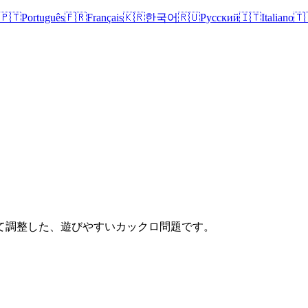
🇵🇹
Português
🇫🇷
Français
🇰🇷
한국어
🇷🇺
Русский
🇮🇹
Italiano
🇹
て調整した、遊びやすいカックロ問題です。