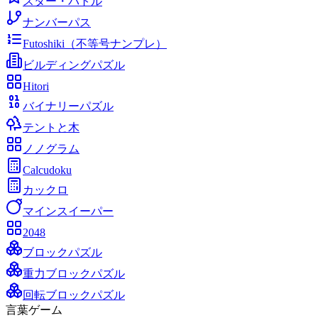
スター・バトル
ナンバーパス
Futoshiki（不等号ナンプレ）
ビルディングパズル
Hitori
バイナリーパズル
テントと木
ノノグラム
Calcudoku
カックロ
マインスイーパー
2048
ブロックパズル
重力ブロックパズル
回転ブロックパズル
言葉ゲーム