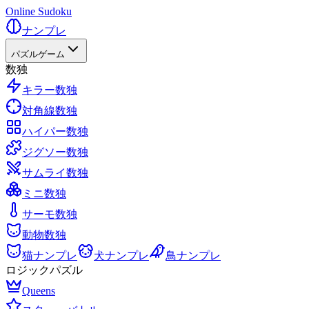
Online Sudoku
ナンプレ
パズルゲーム
数独
キラー数独
対角線数独
ハイパー数独
ジグソー数独
サムライ数独
ミニ数独
サーモ数独
動物数独
猫ナンプレ
犬ナンプレ
鳥ナンプレ
ロジックパズル
Queens