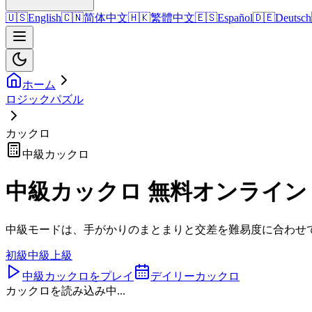
🇺🇸
English
🇨🇳
简体中文
🇭🇰
繁體中文
🇪🇸
Español
🇩🇪
Deutsch
ホーム
ロジックパズル
カックロ
中級カックロ
中級カックロ 無料オンライン
中級モードは、手がかりのまとまりと交差を難易度に合わせ
初級
中級
上級
中級カックロをプレイ
デイリーカックロ
カックロを読み込み中...