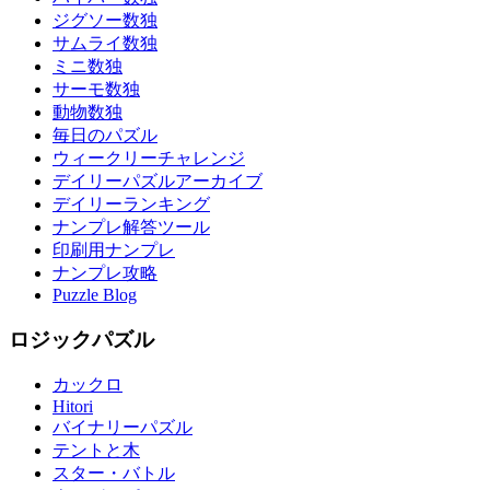
ジグソー数独
サムライ数独
ミニ数独
サーモ数独
動物数独
毎日のパズル
ウィークリーチャレンジ
デイリーパズルアーカイブ
デイリーランキング
ナンプレ解答ツール
印刷用ナンプレ
ナンプレ攻略
Puzzle Blog
ロジックパズル
カックロ
Hitori
バイナリーパズル
テントと木
スター・バトル