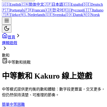
🇺🇸
English
🇨🇳
简体中文
🇯🇵
日本語
🇪🇸
Español
🇩🇪
Deutsch
🇵🇹
Português
🇫🇷
Français
🇰🇷
한국어
🇷🇺
Русский
🇮🇹
Italiano
🇹🇷
Türkçe
🇳🇱
Nederlands
🇸🇪
Svenska
🇩🇰
Dansk
🇳🇴
Norsk
首頁
邏輯遊戲
數和
中等數和挑戰
中等數和 Kakuro 線上遊戲
中等模式提供更均衡的數和體驗：數字段更豐富，交叉更多，
但仍然保持清楚、可推理的節奏。
簡單
中等
困難