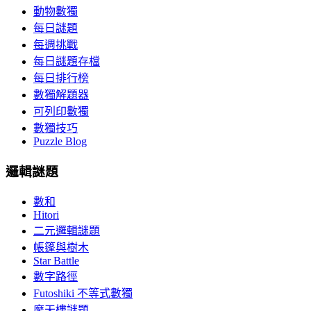
動物數獨
每日謎題
每週挑戰
每日謎題存檔
每日排行榜
數獨解題器
可列印數獨
數獨技巧
Puzzle Blog
邏輯謎題
數和
Hitori
二元邏輯謎題
帳篷與樹木
Star Battle
數字路徑
Futoshiki 不等式數獨
摩天樓謎題