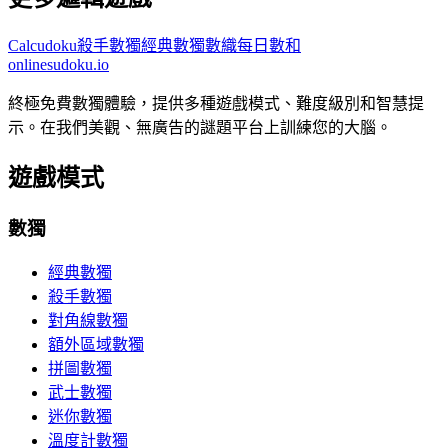
Calcudoku
殺手數獨
經典數獨
數織
每日數和
onlinesudoku.io
終極免費數獨體驗，提供多種遊戲模式、難度級別和智慧提
示。在我們美觀、無廣告的謎題平台上訓練您的大腦。
遊戲模式
數獨
經典數獨
殺手數獨
對角線數獨
額外區域數獨
拼圖數獨
武士數獨
迷你數獨
溫度計數獨