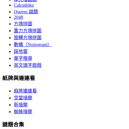
Calcudoku
Queens 謎題
2048
方塊拼圖
重力方塊拼圖
旋轉方塊拼圖
數織（Nonogram）
踩地雷
單字搜尋
英文填字遊戲
紙牌與連連看
麻將連連看
空當接龍
新接龍
蜘蛛接龍
謎題合集