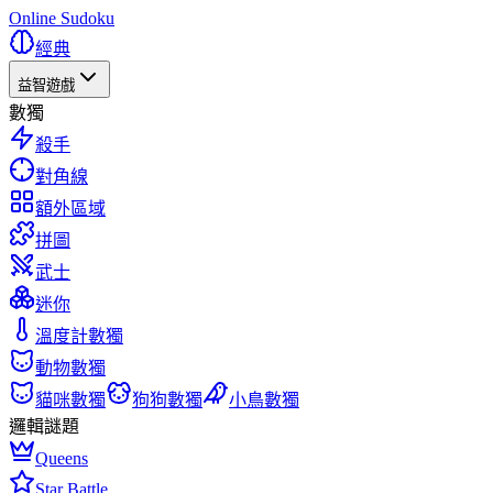
Online Sudoku
經典
益智遊戲
數獨
殺手
對角線
額外區域
拼圖
武士
迷你
溫度計數獨
動物數獨
貓咪數獨
狗狗數獨
小鳥數獨
邏輯謎題
Queens
Star Battle