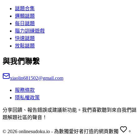
謎題合集
邏輯謎題
每日謎題
腦力訓練遊戲
快速謎題
放鬆謎題
與我們聯繫
xiaolin681502@gmail.com
服務條款
隱私權政策
分享回饋、報告錯誤或建議新功能。我們喜歡聽到來自我們謎
題解題社區的聲音！
© 2026 onlinesudoku.io - 為數獨愛好者打造的網頁數獨
。