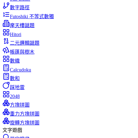
數字路徑
Futoshiki 不等式數獨
摩天樓謎題
Hitori
二元邏輯謎題
帳篷與樹木
數織
Calcudoku
數和
踩地雷
2048
方塊拼圖
重力方塊拼圖
旋轉方塊拼圖
文字遊戲