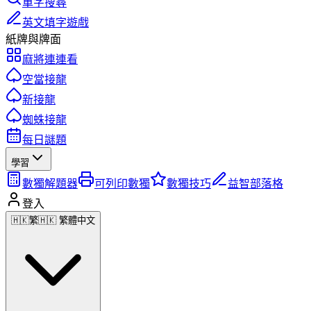
單字搜尋
英文填字遊戲
紙牌與牌面
麻將連連看
空當接龍
新接龍
蜘蛛接龍
每日謎題
學習
數獨解題器
可列印數獨
數獨技巧
益智部落格
登入
🇭🇰
繁
🇭🇰 繁體中文