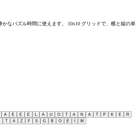
静かなパズル時間に使えます。
10x10 グリッドで、横と縦の単
A
E
E
E
L
A
U
O
T
A
N
A
T
P
K
E
R
M
T
A
Z
F
S
G
B
O
E
I
M