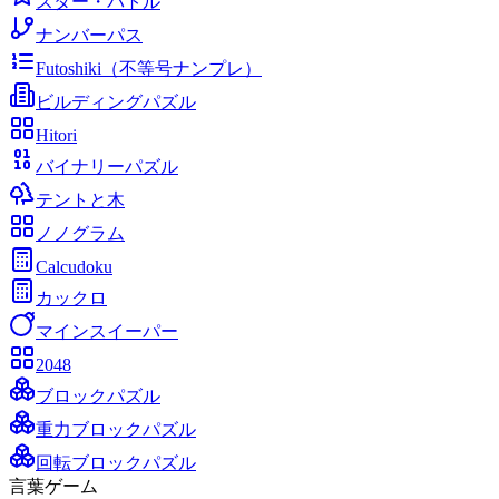
スター・バトル
ナンバーパス
Futoshiki（不等号ナンプレ）
ビルディングパズル
Hitori
バイナリーパズル
テントと木
ノノグラム
Calcudoku
カックロ
マインスイーパー
2048
ブロックパズル
重力ブロックパズル
回転ブロックパズル
言葉ゲーム