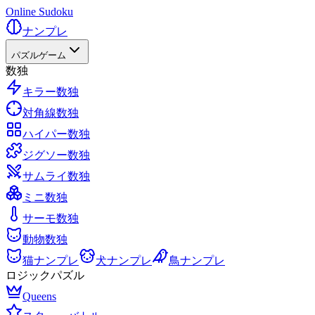
Online Sudoku
ナンプレ
パズルゲーム
数独
キラー数独
対角線数独
ハイパー数独
ジグソー数独
サムライ数独
ミニ数独
サーモ数独
動物数独
猫ナンプレ
犬ナンプレ
鳥ナンプレ
ロジックパズル
Queens