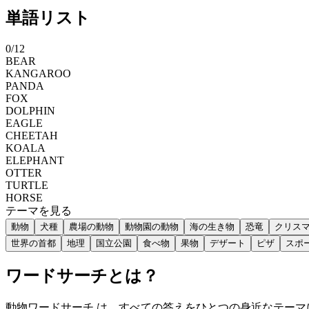
単語リスト
0
/
12
BEAR
KANGAROO
PANDA
FOX
DOLPHIN
EAGLE
CHEETAH
KOALA
ELEPHANT
OTTER
TURTLE
HORSE
テーマを見る
動物
犬種
農場の動物
動物園の動物
海の生き物
恐竜
クリス
世界の首都
地理
国立公園
食べ物
果物
デザート
ピザ
スポ
ワードサーチとは？
動物ワードサーチ は、すべての答えをひとつの身近なテー