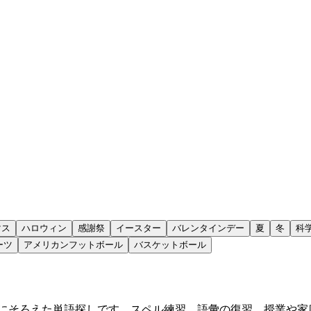
マス
ハロウィン
感謝祭
イースター
バレンタインデー
夏
冬
科
ーツ
アメリカンフットボール
バスケットボール
マにそろえた単語探しです。スペル練習、語彙の復習、授業や家