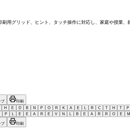
印刷用グリッド、ヒント、タッチ操作に対応し、家庭や授業、
ーブ
印刷
H
E
D
B
N
P
O
R
K
A
E
L
R
C
T
H
T
P
P
L
E
E
A
R
E
V
N
L
B
E
A
R
R
O
E
ーブ
印刷