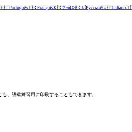
🇵🇹
Português
🇫🇷
Français
🇰🇷
한국어
🇷🇺
Русский
🇮🇹
Italiano
🇹
とも、語彙練習用に印刷することもできます。