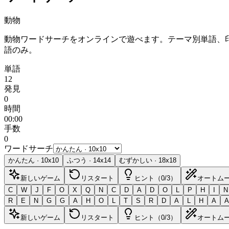
動物
動物ワードサーチをオンラインで遊べます。テーマ別単語、
語のみ。
単語
12
発見
0
時間
00:00
手数
0
ワードサーチ
かんたん
·
10
x
10
ふつう
·
14
x
14
むずかしい
·
18
x
18
新しいゲーム
リスタート
ヒント（0/3）
オートム
C
W
J
F
O
X
Q
N
C
D
A
D
O
L
P
H
I
N
R
E
N
G
G
A
H
O
L
T
S
R
D
A
L
H
A
A
新しいゲーム
リスタート
ヒント（0/3）
オートム