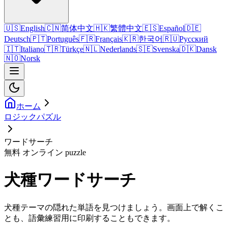
🇺🇸
English
🇨🇳
简体中文
🇭🇰
繁體中文
🇪🇸
Español
🇩🇪
Deutsch
🇵🇹
Português
🇫🇷
Français
🇰🇷
한국어
🇷🇺
Русский
🇮🇹
Italiano
🇹🇷
Türkçe
🇳🇱
Nederlands
🇸🇪
Svenska
🇩🇰
Dansk
🇳🇴
Norsk
ホーム
ロジックパズル
ワードサーチ
無料 オンライン puzzle
犬種ワードサーチ
犬種テーマの隠れた単語を見つけましょう。画面上で解くこ
とも、語彙練習用に印刷することもできます。