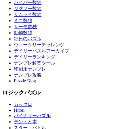
ハイパー数独
ジグソー数独
サムライ数独
ミニ数独
サーモ数独
動物数独
毎日のパズル
ウィークリーチャレンジ
デイリーパズルアーカイブ
デイリーランキング
ナンプレ解答ツール
印刷用ナンプレ
ナンプレ攻略
Puzzle Blog
ロジックパズル
カックロ
Hitori
バイナリーパズル
テントと木
スター・バトル