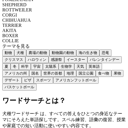
SHEPHERD
ROTTWEILER
CORGI
CHIHUAHUA
TERRIER
AKITA
BOXER
COLLIE
テーマを見る
動物
犬種
農場の動物
動物園の動物
海の生き物
恐竜
クリスマス
ハロウィン
感謝祭
イースター
バレンタインデー
夏
冬
科学
宇宙
太陽系
生物学
天気
英単語
アメリカの州
国名
世界の首都
地理
国立公園
食べ物
果物
デザート
ピザ
スポーツ
アメリカンフットボール
バスケットボール
ワードサーチとは？
犬種ワードサーチ は、すべての答えをひとつの身近なテー
マにそろえた単語探しです。スペル練習、語彙の復習、授業
や家庭での短い活動に使いやすい内容です。