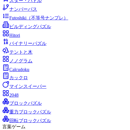
スター・バトル
ナンバーパス
Futoshiki（不等号ナンプレ）
ビルディングパズル
Hitori
バイナリーパズル
テントと木
ノノグラム
Calcudoku
カックロ
マインスイーパー
2048
ブロックパズル
重力ブロックパズル
回転ブロックパズル
言葉ゲーム