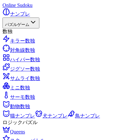
Online Sudoku
ナンプレ
パズルゲーム
数独
キラー数独
対角線数独
ハイパー数独
ジグソー数独
サムライ数独
ミニ数独
サーモ数独
動物数独
猫ナンプレ
犬ナンプレ
鳥ナンプレ
ロジックパズル
Queens