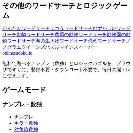
その他のワードサーチとロジックゲー
ム
かんたんワードサーチ
ふつうワードサーチ
むずかしいワード
サーチ
動物ワードサーチ
農場の動物ワードサーチ
動物園の動
物ワードサーチ
海の生き物ワードサーチ
恐竜ワードサーチ
ノ
ノグラム
クイーンズパズル
マインスイーパー
onlinesudoku.io
無料で遊べるナンプレ（数独）とロジックパズルを、ブラウ
ザですぐに。登録不要・ダウンロード不要で、毎日の脳トレ
に使えます。
ゲームモード
ナンプレ・数独
ナンプレ
キラー数独
対角線数独