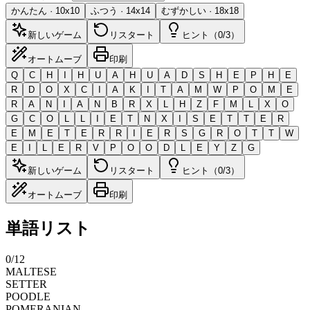
かんたん
·
10
x
10
ふつう
·
14
x
14
むずかしい
·
18
x
18
新しいゲーム
リスタート
ヒント（0/3）
オートムーブ
印刷
Q
C
H
I
H
U
A
H
U
A
D
S
H
E
P
H
E
R
D
O
X
C
I
A
K
I
T
A
M
W
P
O
M
E
R
A
N
I
A
N
B
R
X
L
H
Z
F
M
L
X
O
G
C
O
L
L
I
E
T
N
X
I
S
E
T
T
E
R
E
M
E
T
E
R
R
I
E
R
S
G
R
O
T
T
W
E
I
L
E
R
V
P
O
O
D
L
E
Y
Z
G
新しいゲーム
リスタート
ヒント（0/3）
オートムーブ
印刷
単語リスト
0
/
12
MALTESE
SETTER
POODLE
POMERANIAN