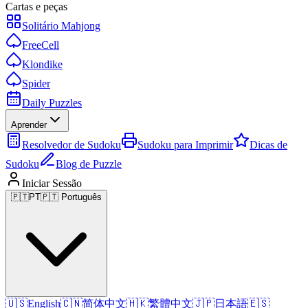
Cartas e peças
Solitário Mahjong
FreeCell
Klondike
Spider
Daily Puzzles
Aprender
Resolvedor de Sudoku
Sudoku para Imprimir
Dicas de
Sudoku
Blog de Puzzle
Iniciar Sessão
🇵🇹
PT
🇵🇹 Português
🇺🇸
English
🇨🇳
简体中文
🇭🇰
繁體中文
🇯🇵
日本語
🇪🇸