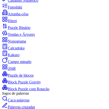
Caminho Numérico
Futoshiki
Arranha-céus
Hitori
Puzzle Binário
Tendas e Árvores
Nonograma
Calcudoku
Kakuro
Campo minado
2048
Puzzle de blocos
Block Puzzle Gravity
Block Puzzle com Rotação
Jogos de palavras
Caça-palavras
Palavras cruzadas