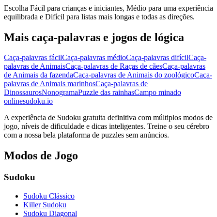
Escolha Fácil para crianças e iniciantes, Médio para uma experiência
equilibrada e Difícil para listas mais longas e todas as direções.
Mais caça-palavras e jogos de lógica
Caça-palavras fácil
Caça-palavras médio
Caça-palavras difícil
Caça-
palavras de Animais
Caça-palavras de Raças de cães
Caça-palavras
de Animais da fazenda
Caça-palavras de Animais do zoológico
Caça-
palavras de Animais marinhos
Caça-palavras de
Dinossauros
Nonograma
Puzzle das rainhas
Campo minado
onlinesudoku.io
A experiência de Sudoku gratuita definitiva com múltiplos modos de
jogo, níveis de dificuldade e dicas inteligentes. Treine o seu cérebro
com a nossa bela plataforma de puzzles sem anúncios.
Modos de Jogo
Sudoku
Sudoku Clássico
Killer Sudoku
Sudoku Diagonal