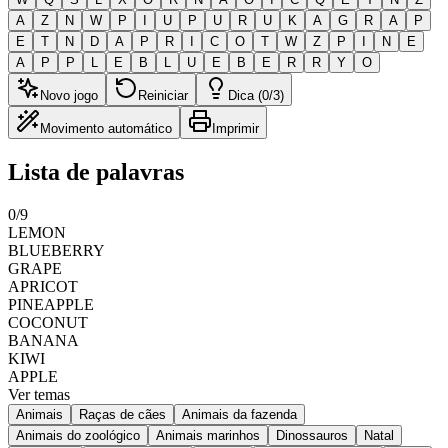
A
Z
N
W
P
I
U
P
U
R
U
K
A
G
R
A
P
E
T
N
D
A
P
R
I
C
O
T
W
Z
P
I
N
E
A
P
P
L
E
B
L
U
E
B
E
R
R
Y
O
Novo jogo
Reiniciar
Dica (0/3)
Movimento automático
Imprimir
Lista de palavras
0
/
9
LEMON
BLUEBERRY
GRAPE
APRICOT
PINEAPPLE
COCONUT
BANANA
KIWI
APPLE
Ver temas
Animais
Raças de cães
Animais da fazenda
Animais do zoológico
Animais marinhos
Dinossauros
Natal