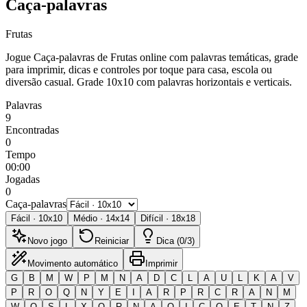
Caça-palavras
Frutas
Jogue Caça-palavras de Frutas online com palavras temáticas, grade
para imprimir, dicas e controles por toque para casa, escola ou
diversão casual.
Grade 10x10 com palavras horizontais e verticais.
Palavras
9
Encontradas
0
Tempo
00:00
Jogadas
0
Caça-palavras
Fácil
·
10
x
10
Médio
·
14
x
14
Difícil
·
18
x
18
Novo jogo
Reiniciar
Dica (0/3)
Movimento automático
Imprimir
G
B
M
W
P
M
N
A
D
C
L
A
U
L
K
A
V
P
R
O
Q
N
Y
E
I
A
R
P
R
C
R
A
N
M
W
Q
S
L
X
O
R
N
A
O
I
C
Q
E
T
N
Z