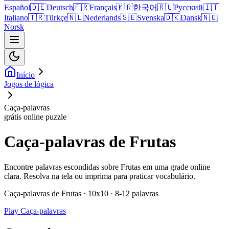
Español
🇩🇪
Deutsch
🇫🇷
Français
🇰🇷
한국어
🇷🇺
Русский
🇮🇹
Italiano
🇹🇷
Türkçe
🇳🇱
Nederlands
🇸🇪
Svenska
🇩🇰
Dansk
🇳🇴
Norsk
Início
Jogos de lógica
Caça-palavras
grátis online puzzle
Caça-palavras de Frutas
Encontre palavras escondidas sobre Frutas em uma grade online
clara. Resolva na tela ou imprima para praticar vocabulário.
Caça-palavras de Frutas · 10x10 · 8-12 palavras
Play Caça-palavras