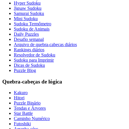
Hyper Sudoku
Jigsaw Sudoku
Samurai Sudoku
Mini Sudoku
Sudoku Termômetro
Sudoku de Animais
Daily Puzzles
Desafio semanal
Arquivo de quebra-cabeças diários
Rankings diários
Resolvedor de Sudoku
Sudoku para Imprimir
Dicas de Sudoku
Puzzle Blog
Quebra-cabeças de lógica
Kakuro
Hitori
Puzzle Binário
Tendas e Árvores
Star Battle
Caminho Numérico
Futoshiki
Arranha-céus