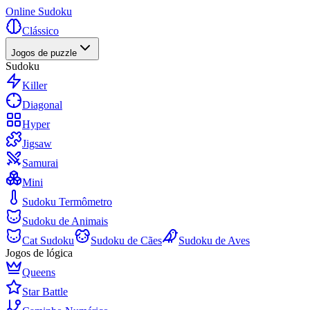
Online Sudoku
Clássico
Jogos de puzzle
Sudoku
Killer
Diagonal
Hyper
Jigsaw
Samurai
Mini
Sudoku Termômetro
Sudoku de Animais
Cat Sudoku
Sudoku de Cães
Sudoku de Aves
Jogos de lógica
Queens
Star Battle