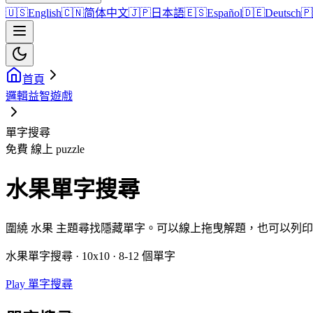
🇺🇸
English
🇨🇳
简体中文
🇯🇵
日本語
🇪🇸
Español
🇩🇪
Deutsch
🇵
首頁
邏輯益智遊戲
單字搜尋
免費 線上 puzzle
水果單字搜尋
圍繞 水果 主題尋找隱藏單字。可以線上拖曳解題，也可以列
水果單字搜尋 · 10x10 · 8-12 個單字
Play 單字搜尋