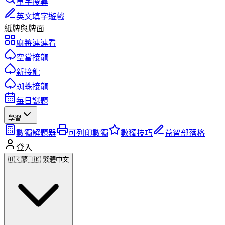
單字搜尋
英文填字遊戲
紙牌與牌面
麻將連連看
空當接龍
新接龍
蜘蛛接龍
每日謎題
學習
數獨解題器
可列印數獨
數獨技巧
益智部落格
登入
🇭🇰
繁
🇭🇰 繁體中文