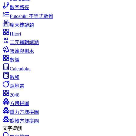
數字路徑
Futoshiki 不等式數獨
摩天樓謎題
Hitori
二元邏輯謎題
帳篷與樹木
數織
Calcudoku
數和
踩地雷
2048
方塊拼圖
重力方塊拼圖
旋轉方塊拼圖
文字遊戲