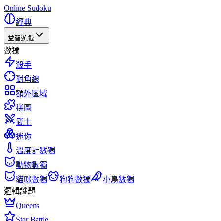
Online Sudoku
經典
益智遊戲
數獨
殺手
對角線
額外區域
拼圖
武士
迷你
溫度計數獨
動物數獨
貓咪數獨
狗狗數獨
小鳥數獨
邏輯謎題
Queens
Star Battle