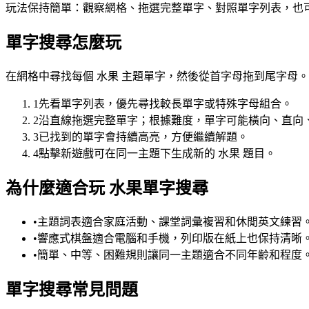
玩法保持簡單：觀察網格、拖選完整單字、對照單字列表，也
單字搜尋怎麼玩
在網格中尋找每個 水果 主題單字，然後從首字母拖到尾字母。
1
先看單字列表，優先尋找較長單字或特殊字母組合。
2
沿直線拖選完整單字；根據難度，單字可能橫向、直向
3
已找到的單字會持續高亮，方便繼續解題。
4
點擊新遊戲可在同一主題下生成新的 水果 題目。
為什麼適合玩 水果單字搜尋
•
主題詞表適合家庭活動、課堂詞彙複習和休閒英文練習
•
響應式棋盤適合電腦和手機，列印版在紙上也保持清晰
•
簡單、中等、困難規則讓同一主題適合不同年齡和程度
單字搜尋常見問題