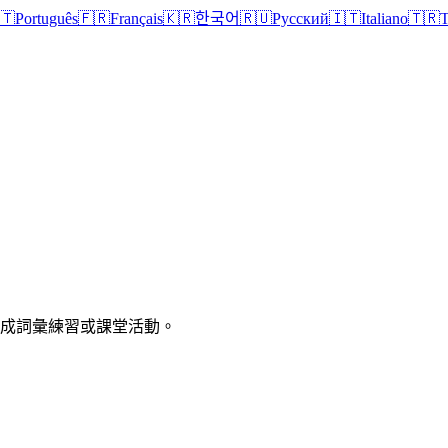
🇹
Português
🇫🇷
Français
🇰🇷
한국어
🇷🇺
Русский
🇮🇹
Italiano
🇹🇷
T
印成詞彙練習或課堂活動。