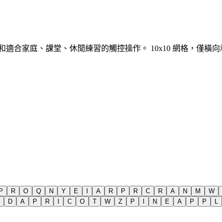
示和適合家庭、課堂、休閒練習的觸控操作。
10x10 網格，僅
P
R
O
Q
N
Y
E
I
A
R
P
R
C
R
A
N
M
W
D
A
P
R
I
C
O
T
W
Z
P
I
N
E
A
P
P
L