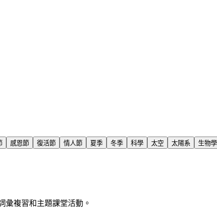
節
感恩節
復活節
情人節
夏季
冬季
科學
太空
太陽系
生物學
詞彙複習和主題課堂活動。