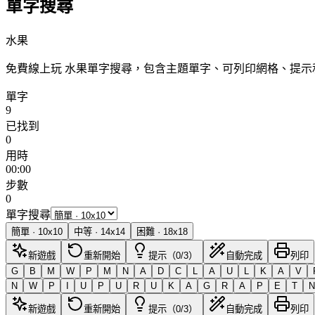
單字搜尋
水果
免費線上玩 水果單字搜尋，包含主題單字、可列印網格、提
單字
9
已找到
0
用時
00:00
步數
0
單字搜尋
簡單
·
10
x
10
中等
·
14
x
14
困難
·
18
x
18
新遊戲
重新開始
提示（0/3）
自動完成
列印
G
B
M
W
P
M
N
A
D
C
L
A
U
L
K
A
V
N
W
P
I
U
P
U
R
U
K
A
G
R
A
P
E
T
N
新遊戲
重新開始
提示（0/3）
自動完成
列印