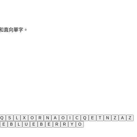
橫向和直向單字。
Q
S
L
X
O
R
N
A
O
I
C
Q
E
T
N
Z
A
Z
E
B
L
U
E
B
E
R
R
Y
O