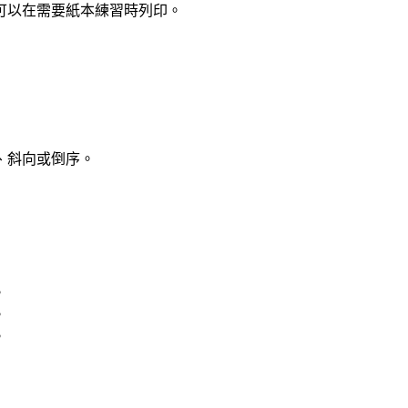
可以在需要紙本練習時列印。
、斜向或倒序。
。
。
。