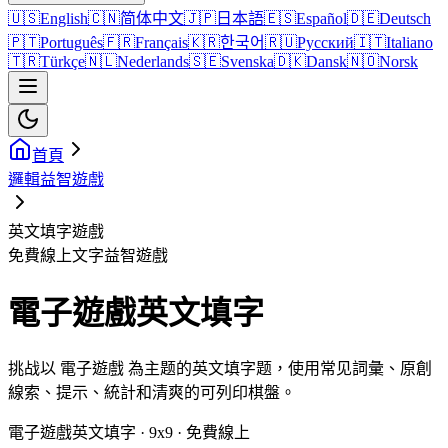
🇺🇸
English
🇨🇳
简体中文
🇯🇵
日本語
🇪🇸
Español
🇩🇪
Deutsch
🇵🇹
Português
🇫🇷
Français
🇰🇷
한국어
🇷🇺
Русский
🇮🇹
Italiano
🇹🇷
Türkçe
🇳🇱
Nederlands
🇸🇪
Svenska
🇩🇰
Dansk
🇳🇴
Norsk
首頁
邏輯益智遊戲
英文填字遊戲
免費線上文字益智遊戲
電子遊戲英文填字
挑战以 電子遊戲 為主题的英文填字题，使用常见詞彙、原創
線索、提示、統計和清爽的可列印棋盤。
電子遊戲英文填字 · 9x9 · 免費線上