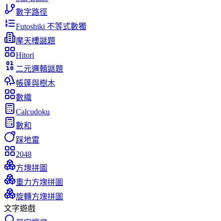
數字路徑
Futoshiki 不等式數獨
摩天樓謎題
Hitori
二元邏輯謎題
帳篷與樹木
數織
Calcudoku
數和
踩地雷
2048
方塊拼圖
重力方塊拼圖
旋轉方塊拼圖
文字遊戲