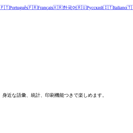
🇵🇹
Português
🇫🇷
Français
🇰🇷
한국어
🇷🇺
Русский
🇮🇹
Italiano
🇹
、身近な語彙、統計、印刷機能つきで楽しめます。