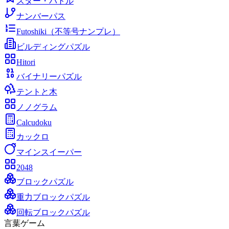
スター・バトル
ナンバーパス
Futoshiki（不等号ナンプレ）
ビルディングパズル
Hitori
バイナリーパズル
テントと木
ノノグラム
Calcudoku
カックロ
マインスイーパー
2048
ブロックパズル
重力ブロックパズル
回転ブロックパズル
言葉ゲーム