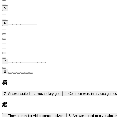
5
6
7
8
横
2
.
Answer suited to a vocabulary grid
6
.
Common word in a video games
縦
1
.
Theme entry for video games solvers
3
.
Answer suited to a vocabular