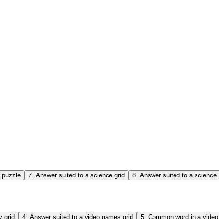
 puzzle
7
.
Answer suited to a science grid
8
.
Answer suited to a science 
y grid
4
.
Answer suited to a video games grid
5
.
Common word in a video