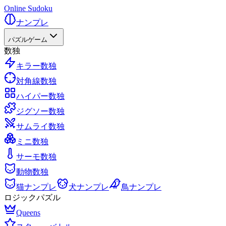
Online Sudoku
ナンプレ
パズルゲーム
数独
キラー数独
対角線数独
ハイパー数独
ジグソー数独
サムライ数独
ミニ数独
サーモ数独
動物数独
猫ナンプレ
犬ナンプレ
鳥ナンプレ
ロジックパズル
Queens