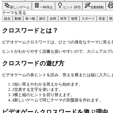
新しいゲーム
一時停止
ヒント (0/3)
自動移動
テーマを見る
総合
動物
食べ物
旅行
自然
科学
地理
スポーツ
音楽
映
クロスワードとは？
ビデオゲームクロスワードは、ひとつの身近なテーマに答え
ヒントがわかりやすく語彙も扱いやすいので、カジュアルプ
クロスワードの遊び方
ビデオゲームの各ヒントを読み、答えを横または縦に入力し
1
短い答えやわかる答えから始めます。
2
交差する文字を使います。
3
横と縦のヒントを切り替えます。
4
新しいゲームで同じテーマの別盤面を作れます。
ビデオゲームクロスワードを遊ぶ理由