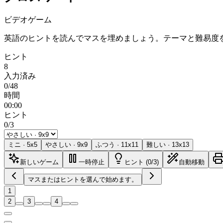
ビデオゲーム
英語のヒントを読んでマスを埋めましょう。テーマと難易度
ヒント
8
入力済み
0/48
時間
00:00
ヒント
0/3
ミニ
·
5
x
5
やさしい
·
9
x
9
ふつう
·
11
x
11
難しい
·
13
x
13
新しいゲーム
一時停止
ヒント (0/3)
自動移動
マスまたはヒントを選んで始めます。
1
2
3
4