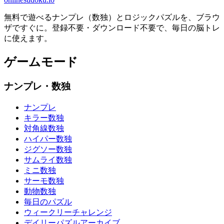
無料で遊べるナンプレ（数独）とロジックパズルを、ブラウ
ザですぐに。登録不要・ダウンロード不要で、毎日の脳トレ
に使えます。
ゲームモード
ナンプレ・数独
ナンプレ
キラー数独
対角線数独
ハイパー数独
ジグソー数独
サムライ数独
ミニ数独
サーモ数独
動物数独
毎日のパズル
ウィークリーチャレンジ
デイリーパズルアーカイブ