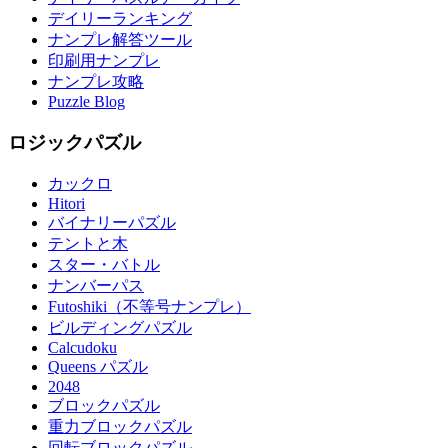
デイリーランキング
ナンプレ解答ツール
印刷用ナンプレ
ナンプレ攻略
Puzzle Blog
ロジックパズル
カックロ
Hitori
バイナリーパズル
テントと木
スター・バトル
ナンバーパス
Futoshiki（不等号ナンプレ）
ビルディングパズル
Calcudoku
Queens パズル
2048
ブロックパズル
重力ブロックパズル
回転ブロックパズル