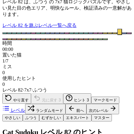
レベル 82 は、ふつう の 7x7 猫ロジックパズルです。やさし
い見た目の色エリア、明快なルール、検証済みの一意解があ
ります。
レベル 82 を遊ぶ
レベル一覧へ戻る
時間
00:00
置いた猫
1/7
ミス
0
使用したヒント
0
レベル 82
·
7
x
7
·
ふつう
やり直す
元に戻す
3
ヒント
3
マークモード
レベル
ランダムモード
前へ
次のレベル
やさしい
ふつう
むずかしい
エキスパート
マスター
Cat Sudoku レベル 82 のヒント