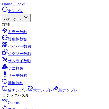
Online Sudoku
ナンプレ
パズルゲーム
数独
キラー数独
対角線数独
ハイパー数独
ジグソー数独
サムライ数独
ミニ数独
サーモ数独
動物数独
猫ナンプレ
犬ナンプレ
鳥ナンプレ
ロジックパズル
Queens