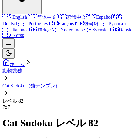
🇺🇸
English
🇨🇳
简体中文
🇭🇰
繁體中文
🇪🇸
Español
🇩🇪
Deutsch
🇵🇹
Português
🇫🇷
Français
🇰🇷
한국어
🇷🇺
Русский
🇮🇹
Italiano
🇹🇷
Türkçe
🇳🇱
Nederlands
🇸🇪
Svenska
🇩🇰
Dansk
🇳🇴
Norsk
ホーム
動物数独
Cat Sudoku（猫ナンプレ）
レベル 82
7
x
7
Cat Sudoku レベル 82