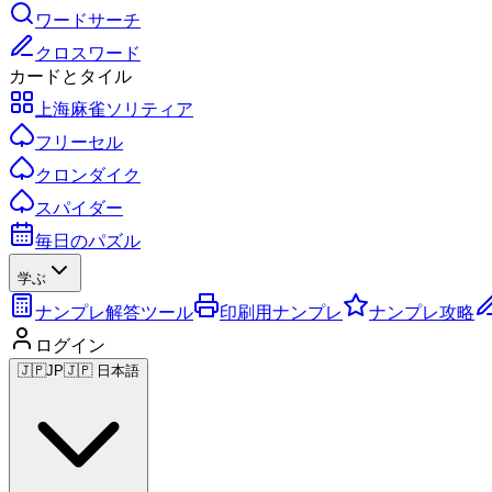
ワードサーチ
クロスワード
カードとタイル
上海麻雀ソリティア
フリーセル
クロンダイク
スパイダー
毎日のパズル
学ぶ
ナンプレ解答ツール
印刷用ナンプレ
ナンプレ攻略
ログイン
🇯🇵
JP
🇯🇵 日本語