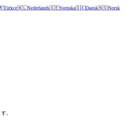
🇷
Türkçe
🇳🇱
Nederlands
🇸🇪
Svenska
🇩🇰
Dansk
🇳🇴
Norsk
ます。