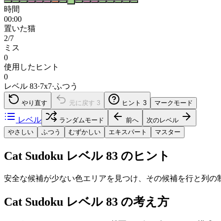
時間
00:00
置いた猫
2/7
ミス
0
使用したヒント
0
レベル 83
·
7
x
7
·
ふつう
やり直す
元に戻す
3
ヒント
3
マークモード
レベル
ランダムモード
前へ
次のレベル
やさしい
ふつう
むずかしい
エキスパート
マスター
Cat Sudoku レベル 83 のヒント
安全な候補が少ない色エリアを見つけ、その候補を行と列の
Cat Sudoku レベル 83 の考え方