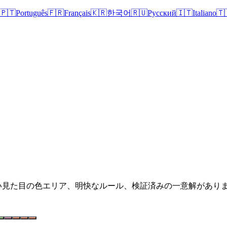
🇵🇹
Português
🇫🇷
Français
🇰🇷
한국어
🇷🇺
Русский
🇮🇹
Italiano
🇹
やさしい見た目の色エリア、明快なルール、検証済みの一意解があり