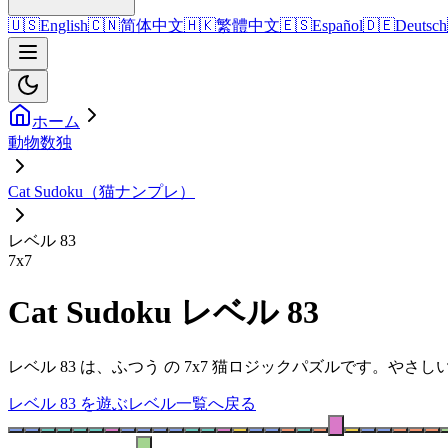
🇺🇸
English
🇨🇳
简体中文
🇭🇰
繁體中文
🇪🇸
Español
🇩🇪
Deutsch
ホーム
動物数独
Cat Sudoku（猫ナンプレ）
レベル 83
7
x
7
Cat Sudoku レベル 83
レベル 83 は、ふつう の 7x7 猫ロジックパズルです。
レベル 83 を遊ぶ
レベル一覧へ戻る