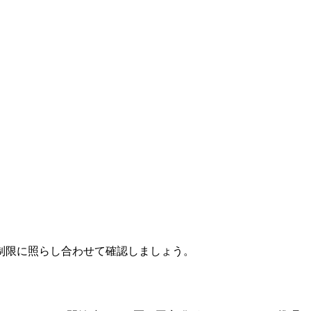
制限に照らし合わせて確認しましょう。