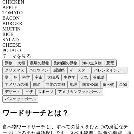
CHICKEN
APPLE
TOMATO
BACON
BURGER
MUFFIN
RICE
SALAD
CHEESE
POTATO
テーマを見る
動物
犬種
農場の動物
動物園の動物
海の生き物
恐竜
クリスマス
ハロウィン
感謝祭
イースター
バレンタインデー
夏
冬
科学
宇宙
太陽系
生物学
天気
英単語
アメリカの州
国名
世界の首都
地理
国立公園
食べ物
果物
デザート
ピザ
スポーツ
アメリカンフットボール
バスケットボール
ワードサーチとは？
食べ物ワードサーチ は、すべての答えをひとつの身近なテ
ーマにそろえた単語探しです。スペル練習、語彙の復習、授