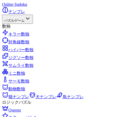
Online Sudoku
ナンプレ
パズルゲーム
数独
キラー数独
対角線数独
ハイパー数独
ジグソー数独
サムライ数独
ミニ数独
サーモ数独
動物数独
猫ナンプレ
犬ナンプレ
鳥ナンプレ
ロジックパズル
Queens