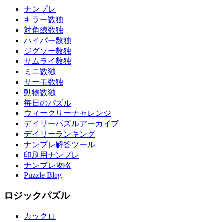
ナンプレ
キラー数独
対角線数独
ハイパー数独
ジグソー数独
サムライ数独
ミニ数独
サーモ数独
動物数独
毎日のパズル
ウィークリーチャレンジ
デイリーパズルアーカイブ
デイリーランキング
ナンプレ解答ツール
印刷用ナンプレ
ナンプレ攻略
Puzzle Blog
ロジックパズル
カックロ