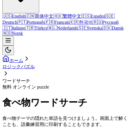
🇺🇸
English
🇨🇳
简体中文
🇭🇰
繁體中文
🇪🇸
Español
🇩🇪
Deutsch
🇵🇹
Português
🇫🇷
Français
🇰🇷
한국어
🇷🇺
Русский
🇮🇹
Italiano
🇹🇷
Türkçe
🇳🇱
Nederlands
🇸🇪
Svenska
🇩🇰
Dansk
🇳🇴
Norsk
ホーム
ロジックパズル
ワードサーチ
無料 オンライン puzzle
食べ物ワードサーチ
食べ物テーマの隠れた単語を見つけましょう。画面上で解く
ことも、語彙練習用に印刷することもできます。