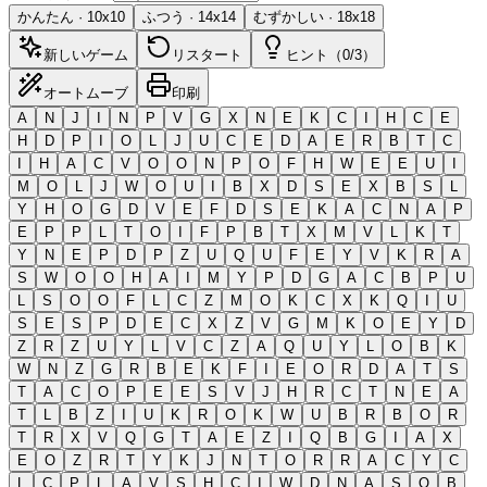
かんたん
·
10
x
10
ふつう
·
14
x
14
むずかしい
·
18
x
18
新しいゲーム
リスタート
ヒント（0/3）
オートムーブ
印刷
A
N
J
I
N
P
V
G
X
N
E
K
C
I
H
C
E
H
D
P
I
O
L
J
U
C
E
D
A
E
R
B
T
C
I
H
A
C
V
O
O
N
P
O
F
H
W
E
E
U
I
M
O
L
J
W
O
U
I
B
X
D
S
E
X
B
S
L
Y
H
O
G
D
V
E
F
D
S
E
K
A
C
N
A
P
E
P
P
L
T
O
I
F
P
B
T
X
M
V
L
K
T
Y
N
E
P
D
P
Z
U
Q
U
F
E
Y
V
K
R
A
S
W
O
O
H
A
I
M
Y
P
D
G
A
C
B
P
U
L
S
O
O
F
L
C
Z
M
O
K
C
X
K
Q
I
U
S
E
S
P
D
E
C
X
Z
V
G
M
K
O
E
Y
D
Z
R
Z
U
Y
L
V
C
Z
A
Q
U
Y
L
O
B
K
W
N
Z
G
R
B
E
K
F
I
E
O
R
D
A
T
S
T
A
C
O
P
E
E
S
V
J
H
R
C
T
N
E
A
T
L
B
Z
I
U
K
R
O
K
W
U
B
R
B
O
R
T
R
X
V
Q
G
T
A
E
Z
I
Q
B
G
I
A
X
E
O
Z
R
T
Y
K
J
N
T
O
R
R
A
C
Y
C
L
C
P
L
A
V
S
H
C
I
W
D
N
A
S
O
B