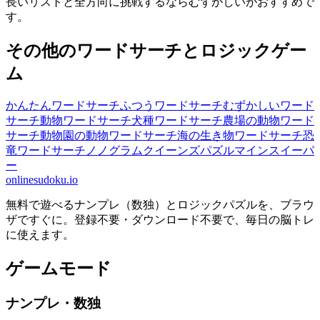
長いリストと全方向に挑戦するならむずかしいがおすすめで
す。
その他のワードサーチとロジックゲー
ム
かんたんワードサーチ
ふつうワードサーチ
むずかしいワード
サーチ
動物ワードサーチ
犬種ワードサーチ
農場の動物ワード
サーチ
動物園の動物ワードサーチ
海の生き物ワードサーチ
恐
竜ワードサーチ
ノノグラム
クイーンズパズル
マインスイーパ
ー
onlinesudoku.io
無料で遊べるナンプレ（数独）とロジックパズルを、ブラウ
ザですぐに。登録不要・ダウンロード不要で、毎日の脳トレ
に使えます。
ゲームモード
ナンプレ・数独