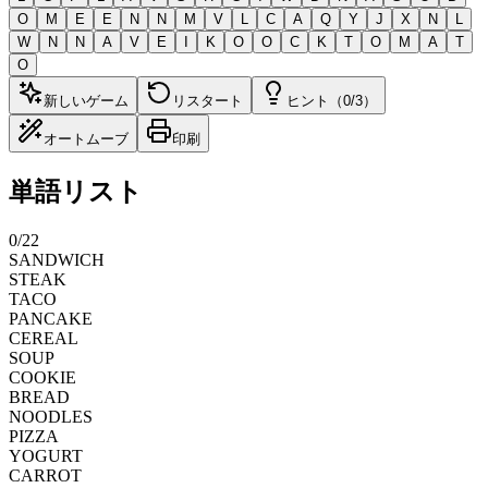
O
M
E
E
N
N
M
V
L
C
A
Q
Y
J
X
N
L
W
N
N
A
V
E
I
K
O
O
C
K
T
O
M
A
T
O
新しいゲーム
リスタート
ヒント（0/3）
オートムーブ
印刷
単語リスト
0
/
22
SANDWICH
STEAK
TACO
PANCAKE
CEREAL
SOUP
COOKIE
BREAD
NOODLES
PIZZA
YOGURT
CARROT