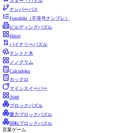
スター・バトル
ナンバーパス
Futoshiki（不等号ナンプレ）
ビルディングパズル
Hitori
バイナリーパズル
テントと木
ノノグラム
Calcudoku
カックロ
マインスイーパー
2048
ブロックパズル
重力ブロックパズル
回転ブロックパズル
言葉ゲーム