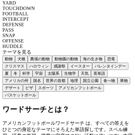
YARD
TOUCHDOWN
FOOTBALL
INTERCEPT
DEFENSE
PASS
SNAP
OFFENSE
HUDDLE
テーマを見る
動物
犬種
農場の動物
動物園の動物
海の生き物
恐竜
クリスマス
ハロウィン
感謝祭
イースター
バレンタインデー
夏
冬
科学
宇宙
太陽系
生物学
天気
英単語
アメリカの州
国名
世界の首都
地理
国立公園
食べ物
果物
デザート
ピザ
スポーツ
アメリカンフットボール
バスケットボール
ワードサーチとは？
アメリカンフットボールワードサーチ は、すべての答えを
ひとつの身近なテーマにそろえた単語探しです。スペル練