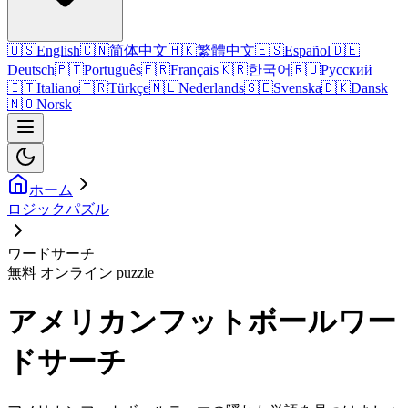
🇺🇸
English
🇨🇳
简体中文
🇭🇰
繁體中文
🇪🇸
Español
🇩🇪
Deutsch
🇵🇹
Português
🇫🇷
Français
🇰🇷
한국어
🇷🇺
Русский
🇮🇹
Italiano
🇹🇷
Türkçe
🇳🇱
Nederlands
🇸🇪
Svenska
🇩🇰
Dansk
🇳🇴
Norsk
ホーム
ロジックパズル
ワードサーチ
無料 オンライン puzzle
アメリカンフットボールワー
ドサーチ