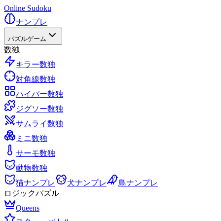
Online Sudoku
ナンプレ
パズルゲーム
数独
キラー数独
対角線数独
ハイパー数独
ジグソー数独
サムライ数独
ミニ数独
サーモ数独
動物数独
猫ナンプレ
犬ナンプレ
鳥ナンプレ
ロジックパズル
Queens