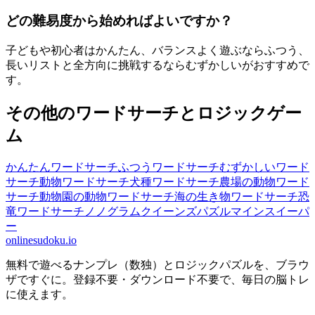
どの難易度から始めればよいですか？
子どもや初心者はかんたん、バランスよく遊ぶならふつう、
長いリストと全方向に挑戦するならむずかしいがおすすめで
す。
その他のワードサーチとロジックゲー
ム
かんたんワードサーチ
ふつうワードサーチ
むずかしいワード
サーチ
動物ワードサーチ
犬種ワードサーチ
農場の動物ワード
サーチ
動物園の動物ワードサーチ
海の生き物ワードサーチ
恐
竜ワードサーチ
ノノグラム
クイーンズパズル
マインスイーパ
ー
onlinesudoku.io
無料で遊べるナンプレ（数独）とロジックパズルを、ブラウ
ザですぐに。登録不要・ダウンロード不要で、毎日の脳トレ
に使えます。