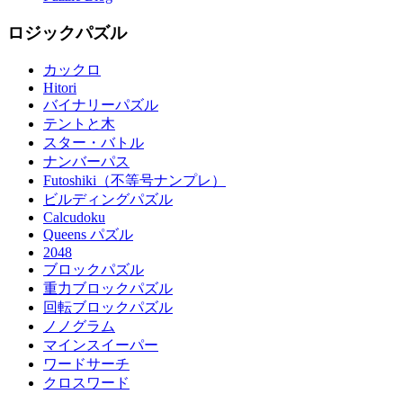
ロジックパズル
カックロ
Hitori
バイナリーパズル
テントと木
スター・バトル
ナンバーパス
Futoshiki（不等号ナンプレ）
ビルディングパズル
Calcudoku
Queens パズル
2048
ブロックパズル
重力ブロックパズル
回転ブロックパズル
ノノグラム
マインスイーパー
ワードサーチ
クロスワード