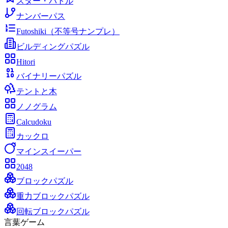
スター・バトル
ナンバーパス
Futoshiki（不等号ナンプレ）
ビルディングパズル
Hitori
バイナリーパズル
テントと木
ノノグラム
Calcudoku
カックロ
マインスイーパー
2048
ブロックパズル
重力ブロックパズル
回転ブロックパズル
言葉ゲーム