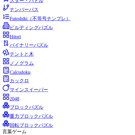
スター・バトル
ナンバーパス
Futoshiki（不等号ナンプレ）
ビルディングパズル
Hitori
バイナリーパズル
テントと木
ノノグラム
Calcudoku
カックロ
マインスイーパー
2048
ブロックパズル
重力ブロックパズル
回転ブロックパズル
言葉ゲーム