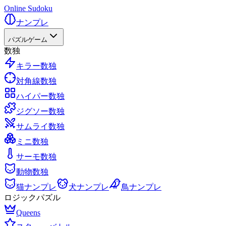
Online Sudoku
ナンプレ
パズルゲーム
数独
キラー数独
対角線数独
ハイパー数独
ジグソー数独
サムライ数独
ミニ数独
サーモ数独
動物数独
猫ナンプレ
犬ナンプレ
鳥ナンプレ
ロジックパズル
Queens