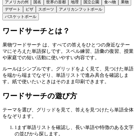
アメリカの州
国名
世界の首都
地理
国立公園
食べ物
果物
デザート
ピザ
スポーツ
アメリカンフットボール
バスケットボール
ワードサーチとは？
果物ワードサーチ は、すべての答えをひとつの身近なテー
マにそろえた単語探しです。スペル練習、語彙の復習、授業
や家庭での短い活動に使いやすい内容です。
ルールはシンプルです。グリッドをよく見て、見つけた単語
を端から端までなぞり、単語リストで進み具合を確認しま
す。紙で使いたいときはそのまま印刷できます。
ワードサーチの遊び方
テーマを選び、グリッドを見て、答えを見つけたら単語全体
をなぞります。
1
まず単語リストを確認し、長い単語や特徴のある文字
の並びから探します。