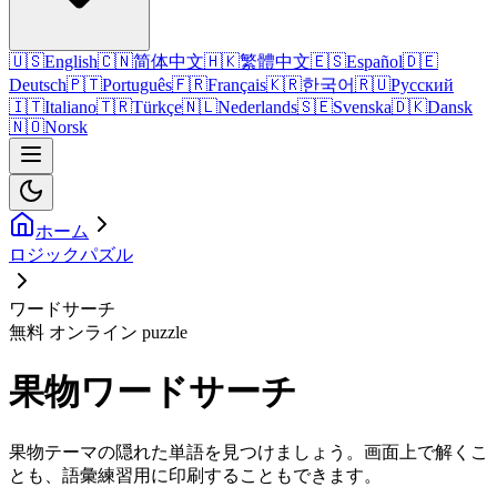
🇺🇸
English
🇨🇳
简体中文
🇭🇰
繁體中文
🇪🇸
Español
🇩🇪
Deutsch
🇵🇹
Português
🇫🇷
Français
🇰🇷
한국어
🇷🇺
Русский
🇮🇹
Italiano
🇹🇷
Türkçe
🇳🇱
Nederlands
🇸🇪
Svenska
🇩🇰
Dansk
🇳🇴
Norsk
ホーム
ロジックパズル
ワードサーチ
無料 オンライン puzzle
果物ワードサーチ
果物テーマの隠れた単語を見つけましょう。画面上で解くこ
とも、語彙練習用に印刷することもできます。