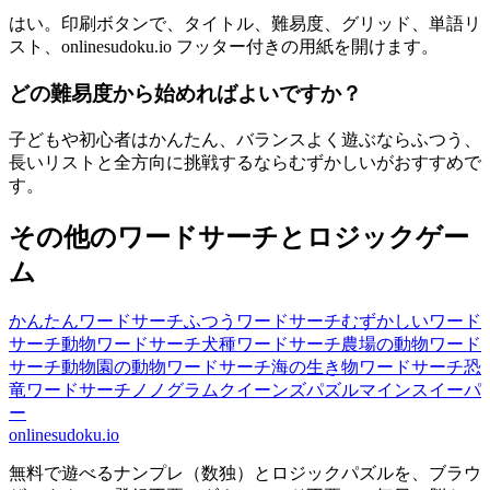
はい。印刷ボタンで、タイトル、難易度、グリッド、単語リ
スト、onlinesudoku.io フッター付きの用紙を開けます。
どの難易度から始めればよいですか？
子どもや初心者はかんたん、バランスよく遊ぶならふつう、
長いリストと全方向に挑戦するならむずかしいがおすすめで
す。
その他のワードサーチとロジックゲー
ム
かんたんワードサーチ
ふつうワードサーチ
むずかしいワード
サーチ
動物ワードサーチ
犬種ワードサーチ
農場の動物ワード
サーチ
動物園の動物ワードサーチ
海の生き物ワードサーチ
恐
竜ワードサーチ
ノノグラム
クイーンズパズル
マインスイーパ
ー
onlinesudoku.io
無料で遊べるナンプレ（数独）とロジックパズルを、ブラウ