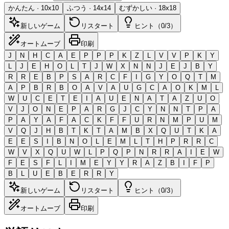
かんたん
·
10
x
10
ふつう
·
14
x
14
むずかしい
·
18
x
18
新しいゲーム
リスタート
ヒント（0/3）
オートムーブ
印刷
J
N
H
C
A
E
P
P
P
K
Z
L
V
V
P
K
Y
L
J
E
H
O
L
T
J
W
X
N
N
J
E
J
B
Y
R
R
E
B
P
S
A
R
C
F
I
G
Y
O
Q
T
M
A
P
B
R
B
O
A
V
A
U
G
C
A
O
K
M
L
W
U
C
E
T
E
I
A
U
E
N
A
T
A
Z
U
O
V
J
O
N
E
P
A
R
G
J
C
Y
N
N
T
P
A
P
A
Y
A
F
A
C
K
F
F
U
R
N
M
P
U
M
V
Q
J
H
B
T
K
T
A
M
B
X
Q
U
T
K
A
E
E
S
I
B
N
O
L
E
M
L
T
H
P
R
R
C
W
V
X
Q
U
W
L
P
Q
P
N
R
R
A
I
E
W
F
E
S
F
L
I
M
E
Y
Y
R
A
Z
B
I
F
P
B
L
U
E
B
E
R
R
Y
新しいゲーム
リスタート
ヒント（0/3）
オートムーブ
印刷