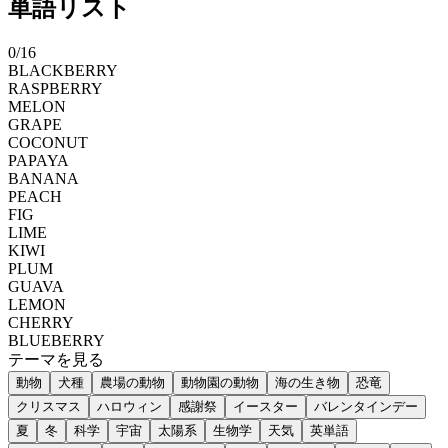
単語リスト
0
/
16
BLACKBERRY
RASPBERRY
MELON
GRAPE
COCONUT
PAPAYA
BANANA
PEACH
FIG
LIME
KIWI
PLUM
GUAVA
LEMON
CHERRY
BLUEBERRY
テーマを見る
動物
犬種
農場の動物
動物園の動物
海の生き物
恐竜
クリスマス
ハロウィン
感謝祭
イースター
バレンタインデー
夏
冬
科学
宇宙
太陽系
生物学
天気
英単語