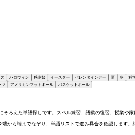
マス
ハロウィン
感謝祭
イースター
バレンタインデー
夏
冬
科
ーツ
アメリカンフットボール
バスケットボール
マにそろえた単語探しです。スペル練習、語彙の復習、授業や家
を端から端までなぞり、単語リストで進み具合を確認します。