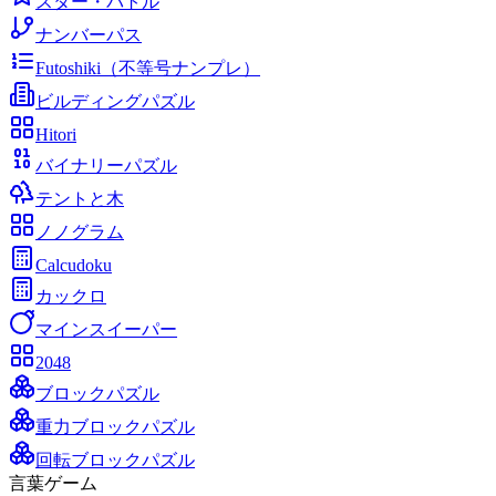
スター・バトル
ナンバーパス
Futoshiki（不等号ナンプレ）
ビルディングパズル
Hitori
バイナリーパズル
テントと木
ノノグラム
Calcudoku
カックロ
マインスイーパー
2048
ブロックパズル
重力ブロックパズル
回転ブロックパズル
言葉ゲーム