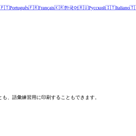
🇵🇹
Português
🇫🇷
Français
🇰🇷
한국어
🇷🇺
Русский
🇮🇹
Italiano
🇹
とも、語彙練習用に印刷することもできます。