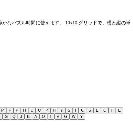
静かなパズル時間に使えます。
10x10 グリッドで、横と縦の単
P
F
P
H
U
U
P
H
Y
S
I
C
S
E
C
H
E
G
Q
J
B
A
O
T
V
G
W
Y