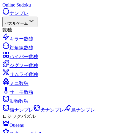
Online Sudoku
ナンプレ
パズルゲーム
数独
キラー数独
対角線数独
ハイパー数独
ジグソー数独
サムライ数独
ミニ数独
サーモ数独
動物数独
猫ナンプレ
犬ナンプレ
鳥ナンプレ
ロジックパズル
Queens