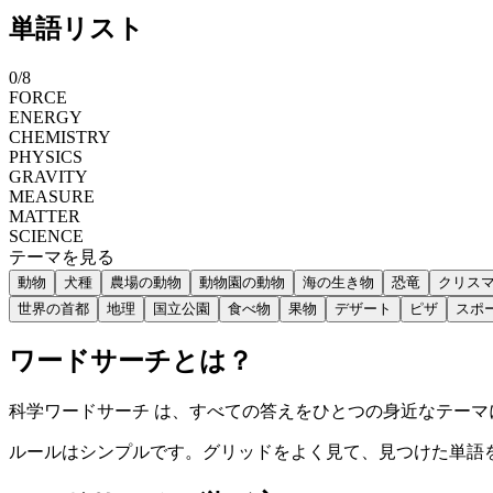
単語リスト
0
/
8
FORCE
ENERGY
CHEMISTRY
PHYSICS
GRAVITY
MEASURE
MATTER
SCIENCE
テーマを見る
動物
犬種
農場の動物
動物園の動物
海の生き物
恐竜
クリス
世界の首都
地理
国立公園
食べ物
果物
デザート
ピザ
スポ
ワードサーチとは？
科学ワードサーチ は、すべての答えをひとつの身近なテー
ルールはシンプルです。グリッドをよく見て、見つけた単語