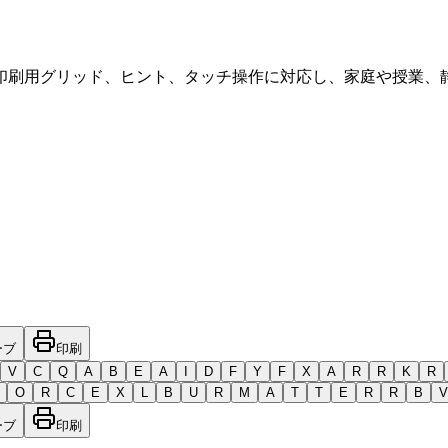
印刷用グリッド、ヒント、タッチ操作に対応し、家庭や授業、
ーブ
印刷
V
C
Q
A
B
E
A
I
D
F
Y
F
X
A
R
R
K
R
O
R
C
E
X
L
B
U
R
M
A
T
T
E
R
R
B
V
ーブ
印刷