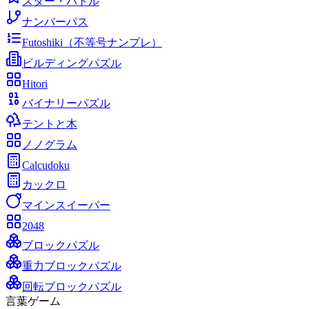
スター・バトル
ナンバーパス
Futoshiki（不等号ナンプレ）
ビルディングパズル
Hitori
バイナリーパズル
テントと木
ノノグラム
Calcudoku
カックロ
マインスイーパー
2048
ブロックパズル
重力ブロックパズル
回転ブロックパズル
言葉ゲーム