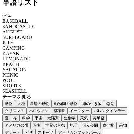
単語リスト
0
/
14
BASEBALL
SANDCASTLE
AUGUST
SURFBOARD
JULY
CAMPING
KAYAK
LEMONADE
BEACH
VACATION
PICNIC
POOL
SHORTS
SEASHELL
テーマを見る
動物
犬種
農場の動物
動物園の動物
海の生き物
恐竜
クリスマス
ハロウィン
感謝祭
イースター
バレンタインデー
夏
冬
科学
宇宙
太陽系
生物学
天気
英単語
アメリカの州
国名
世界の首都
地理
国立公園
食べ物
果物
デザート
ピザ
スポーツ
アメリカンフットボール