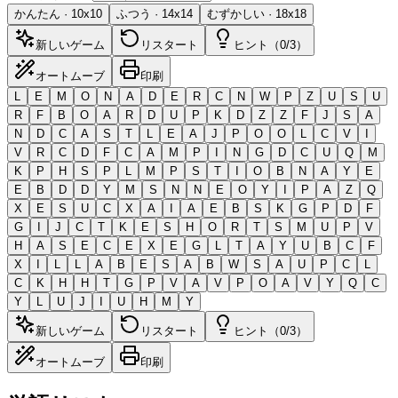
かんたん
·
10
x
10
ふつう
·
14
x
14
むずかしい
·
18
x
18
新しいゲーム
リスタート
ヒント（0/3）
オートムーブ
印刷
L
E
M
O
N
A
D
E
R
C
N
W
P
Z
U
S
U
R
F
B
O
A
R
D
U
P
K
D
Z
Z
F
J
S
A
N
D
C
A
S
T
L
E
A
J
P
O
O
L
C
V
I
V
R
C
D
F
C
A
M
P
I
N
G
D
C
U
Q
M
K
P
H
S
P
L
M
P
S
T
I
O
B
N
A
Y
E
E
B
D
D
Y
M
S
N
N
E
O
Y
I
P
A
Z
Q
X
E
S
U
C
X
A
I
A
E
B
S
K
G
P
D
F
G
I
J
C
T
K
E
S
H
O
R
T
S
M
U
P
V
H
A
S
E
C
E
X
E
G
L
T
A
Y
U
B
C
F
X
I
L
L
A
B
E
S
A
B
W
S
A
U
P
C
L
C
K
H
H
T
G
P
V
A
V
P
O
A
V
Y
Q
C
Y
L
U
J
I
U
H
M
Y
新しいゲーム
リスタート
ヒント（0/3）
オートムーブ
印刷