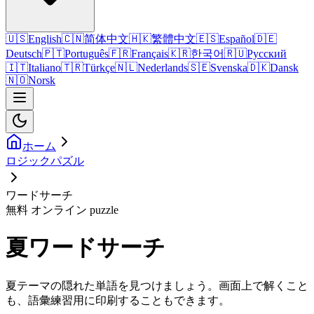
🇺🇸
English
🇨🇳
简体中文
🇭🇰
繁體中文
🇪🇸
Español
🇩🇪
Deutsch
🇵🇹
Português
🇫🇷
Français
🇰🇷
한국어
🇷🇺
Русский
🇮🇹
Italiano
🇹🇷
Türkçe
🇳🇱
Nederlands
🇸🇪
Svenska
🇩🇰
Dansk
🇳🇴
Norsk
ホーム
ロジックパズル
ワードサーチ
無料 オンライン puzzle
夏ワードサーチ
夏テーマの隠れた単語を見つけましょう。画面上で解くこと
も、語彙練習用に印刷することもできます。