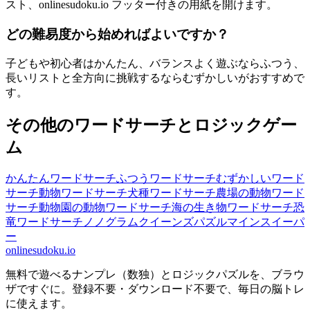
スト、onlinesudoku.io フッター付きの用紙を開けます。
どの難易度から始めればよいですか？
子どもや初心者はかんたん、バランスよく遊ぶならふつう、
長いリストと全方向に挑戦するならむずかしいがおすすめで
す。
その他のワードサーチとロジックゲー
ム
かんたんワードサーチ
ふつうワードサーチ
むずかしいワード
サーチ
動物ワードサーチ
犬種ワードサーチ
農場の動物ワード
サーチ
動物園の動物ワードサーチ
海の生き物ワードサーチ
恐
竜ワードサーチ
ノノグラム
クイーンズパズル
マインスイーパ
ー
onlinesudoku.io
無料で遊べるナンプレ（数独）とロジックパズルを、ブラウ
ザですぐに。登録不要・ダウンロード不要で、毎日の脳トレ
に使えます。