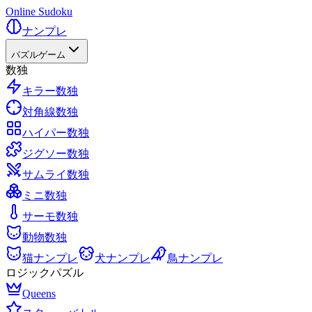
Online Sudoku
ナンプレ
パズルゲーム
数独
キラー数独
対角線数独
ハイパー数独
ジグソー数独
サムライ数独
ミニ数独
サーモ数独
動物数独
猫ナンプレ
犬ナンプレ
鳥ナンプレ
ロジックパズル
Queens