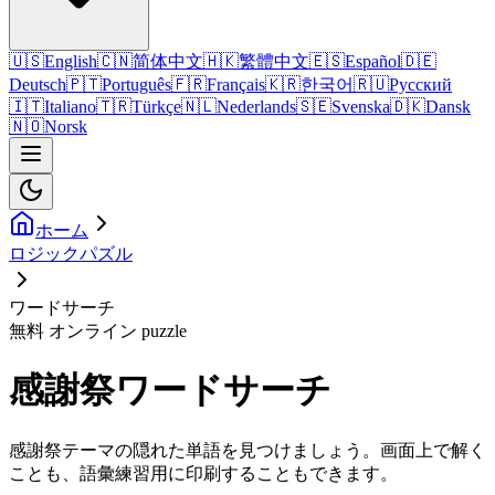
🇺🇸
English
🇨🇳
简体中文
🇭🇰
繁體中文
🇪🇸
Español
🇩🇪
Deutsch
🇵🇹
Português
🇫🇷
Français
🇰🇷
한국어
🇷🇺
Русский
🇮🇹
Italiano
🇹🇷
Türkçe
🇳🇱
Nederlands
🇸🇪
Svenska
🇩🇰
Dansk
🇳🇴
Norsk
ホーム
ロジックパズル
ワードサーチ
無料 オンライン puzzle
感謝祭ワードサーチ
感謝祭テーマの隠れた単語を見つけましょう。画面上で解く
ことも、語彙練習用に印刷することもできます。