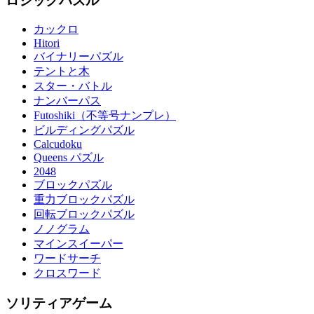
ロジックパズル
カックロ
Hitori
バイナリーパズル
テントと木
スター・バトル
ナンバーパス
Futoshiki（不等号ナンプレ）
ビルディングパズル
Calcudoku
Queens パズル
2048
ブロックパズル
重力ブロックパズル
回転ブロックパズル
ノノグラム
マインスイーパー
ワードサーチ
クロスワード
ソリティアゲーム