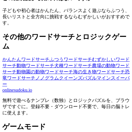
子どもや初心者はかんたん、バランスよく遊ぶならふつう、
長いリストと全方向に挑戦するならむずかしいがおすすめで
す。
その他のワードサーチとロジックゲー
ム
かんたんワードサーチ
ふつうワードサーチ
むずかしいワード
サーチ
動物ワードサーチ
犬種ワードサーチ
農場の動物ワード
サーチ
動物園の動物ワードサーチ
海の生き物ワードサーチ
恐
竜ワードサーチ
ノノグラム
クイーンズパズル
マインスイーパ
ー
onlinesudoku.io
無料で遊べるナンプレ（数独）とロジックパズルを、ブラウ
ザですぐに。登録不要・ダウンロード不要で、毎日の脳トレ
に使えます。
ゲームモード