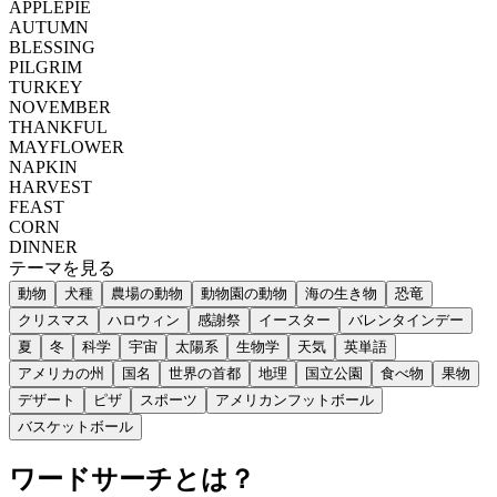
APPLEPIE
AUTUMN
BLESSING
PILGRIM
TURKEY
NOVEMBER
THANKFUL
MAYFLOWER
NAPKIN
HARVEST
FEAST
CORN
DINNER
テーマを見る
動物
犬種
農場の動物
動物園の動物
海の生き物
恐竜
クリスマス
ハロウィン
感謝祭
イースター
バレンタインデー
夏
冬
科学
宇宙
太陽系
生物学
天気
英単語
アメリカの州
国名
世界の首都
地理
国立公園
食べ物
果物
デザート
ピザ
スポーツ
アメリカンフットボール
バスケットボール
ワードサーチとは？