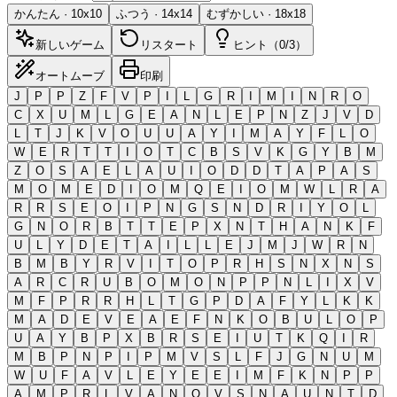
かんたん
·
10
x
10
ふつう
·
14
x
14
むずかしい
·
18
x
18
新しいゲーム
リスタート
ヒント（0/3）
オートムーブ
印刷
J
P
P
Z
F
V
P
I
L
G
R
I
M
I
N
R
O
C
X
U
M
L
G
E
A
N
L
E
P
N
Z
J
V
D
L
T
J
K
V
O
U
U
A
Y
I
M
A
Y
F
L
O
W
E
R
T
T
I
O
T
C
B
S
V
K
G
Y
B
M
Z
O
S
A
E
L
A
U
I
O
D
D
T
A
P
A
S
M
O
M
E
D
I
O
M
Q
E
I
O
M
W
L
R
A
R
R
S
E
O
I
P
N
G
S
N
D
R
I
Y
O
L
G
N
O
R
B
T
T
E
P
X
N
T
H
A
N
K
F
U
L
Y
D
E
T
A
I
L
L
E
J
M
J
W
R
N
B
M
B
Y
R
V
I
T
O
P
R
H
S
N
X
N
S
A
R
C
R
U
B
O
M
O
N
P
P
N
L
I
X
V
M
F
P
R
R
H
L
T
G
P
D
A
F
Y
L
K
K
M
A
D
E
V
E
A
E
F
N
K
O
B
U
L
O
P
U
A
Y
B
P
X
B
R
S
E
I
U
T
K
Q
I
R
M
B
P
N
P
I
P
M
V
S
L
F
J
G
N
U
M
W
U
F
A
V
L
E
Y
E
E
I
M
F
K
N
P
P
A
M
P
R
L
V
A
N
O
V
S
N
A
U
N
T
D