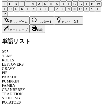
L
F
B
C
L
M
A
N
D
A
O
T
G
G
T
B
W
T
U
R
K
E
Y
O
F
P
Z
T
N
N
O
X
S
H
P
新しいゲーム
リスタート
ヒント（0/3）
オートムーブ
印刷
単語リスト
0
/
25
YAMS
ROLLS
LEFTOVERS
GRAVY
PIE
PARADE
PUMPKIN
FAMILY
CRANBERRY
TRADITION
STUFFING
POTATOES