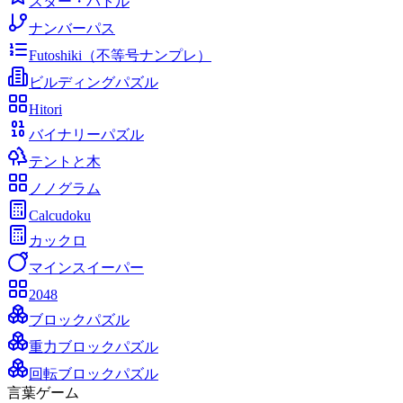
スター・バトル
ナンバーパス
Futoshiki（不等号ナンプレ）
ビルディングパズル
Hitori
バイナリーパズル
テントと木
ノノグラム
Calcudoku
カックロ
マインスイーパー
2048
ブロックパズル
重力ブロックパズル
回転ブロックパズル
言葉ゲーム