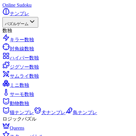
Online Sudoku
ナンプレ
パズルゲーム
数独
キラー数独
対角線数独
ハイパー数独
ジグソー数独
サムライ数独
ミニ数独
サーモ数独
動物数独
猫ナンプレ
犬ナンプレ
鳥ナンプレ
ロジックパズル
Queens