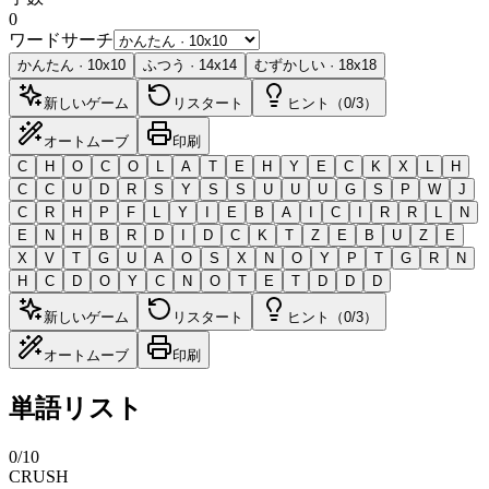
0
ワードサーチ
かんたん
·
10
x
10
ふつう
·
14
x
14
むずかしい
·
18
x
18
新しいゲーム
リスタート
ヒント（0/3）
オートムーブ
印刷
C
H
O
C
O
L
A
T
E
H
Y
E
C
K
X
L
H
C
C
U
D
R
S
Y
S
S
U
U
U
G
S
P
W
J
C
R
H
P
F
L
Y
I
E
B
A
I
C
I
R
R
L
N
E
N
H
B
R
D
I
D
C
K
T
Z
E
B
U
Z
E
X
V
T
G
U
A
O
S
X
N
O
Y
P
T
G
R
N
H
C
D
O
Y
C
N
O
T
E
T
D
D
D
新しいゲーム
リスタート
ヒント（0/3）
オートムーブ
印刷
単語リスト
0
/
10
CRUSH