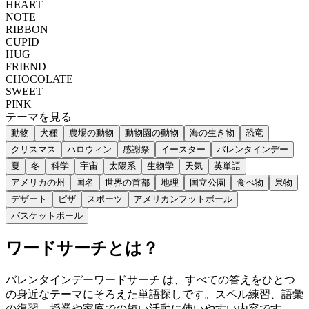
HEART
NOTE
RIBBON
CUPID
HUG
FRIEND
CHOCOLATE
SWEET
PINK
テーマを見る
動物
犬種
農場の動物
動物園の動物
海の生き物
恐竜
クリスマス
ハロウィン
感謝祭
イースター
バレンタインデー
夏
冬
科学
宇宙
太陽系
生物学
天気
英単語
アメリカの州
国名
世界の首都
地理
国立公園
食べ物
果物
デザート
ピザ
スポーツ
アメリカンフットボール
バスケットボール
ワードサーチとは？
バレンタインデーワードサーチ は、すべての答えをひとつ
の身近なテーマにそろえた単語探しです。スペル練習、語彙
の復習、授業や家庭での短い活動に使いやすい内容です。