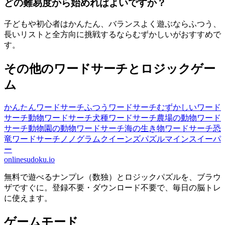
どの難易度から始めればよいですか？
子どもや初心者はかんたん、バランスよく遊ぶならふつう、
長いリストと全方向に挑戦するならむずかしいがおすすめで
す。
その他のワードサーチとロジックゲー
ム
かんたんワードサーチ
ふつうワードサーチ
むずかしいワード
サーチ
動物ワードサーチ
犬種ワードサーチ
農場の動物ワード
サーチ
動物園の動物ワードサーチ
海の生き物ワードサーチ
恐
竜ワードサーチ
ノノグラム
クイーンズパズル
マインスイーパ
ー
onlinesudoku.io
無料で遊べるナンプレ（数独）とロジックパズルを、ブラウ
ザですぐに。登録不要・ダウンロード不要で、毎日の脳トレ
に使えます。
ゲームモード