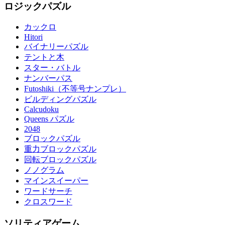
ロジックパズル
カックロ
Hitori
バイナリーパズル
テントと木
スター・バトル
ナンバーパス
Futoshiki（不等号ナンプレ）
ビルディングパズル
Calcudoku
Queens パズル
2048
ブロックパズル
重力ブロックパズル
回転ブロックパズル
ノノグラム
マインスイーパー
ワードサーチ
クロスワード
ソリティアゲーム