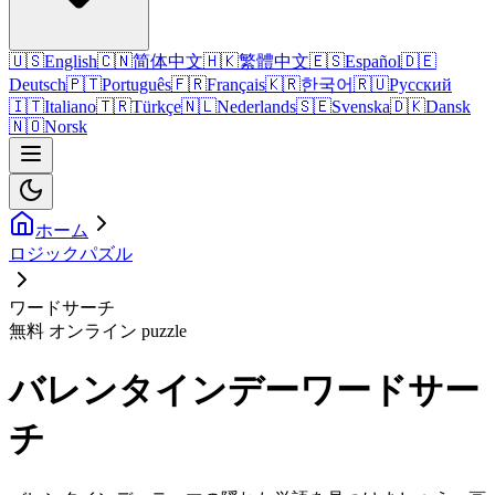
🇺🇸
English
🇨🇳
简体中文
🇭🇰
繁體中文
🇪🇸
Español
🇩🇪
Deutsch
🇵🇹
Português
🇫🇷
Français
🇰🇷
한국어
🇷🇺
Русский
🇮🇹
Italiano
🇹🇷
Türkçe
🇳🇱
Nederlands
🇸🇪
Svenska
🇩🇰
Dansk
🇳🇴
Norsk
ホーム
ロジックパズル
ワードサーチ
無料 オンライン puzzle
バレンタインデーワードサー
チ