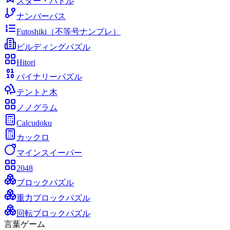
スター・バトル
ナンバーパス
Futoshiki（不等号ナンプレ）
ビルディングパズル
Hitori
バイナリーパズル
テントと木
ノノグラム
Calcudoku
カックロ
マインスイーパー
2048
ブロックパズル
重力ブロックパズル
回転ブロックパズル
言葉ゲーム