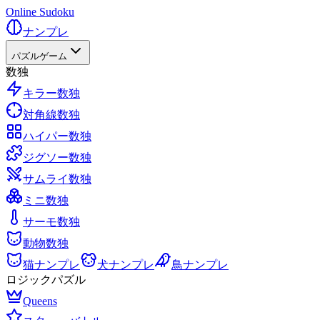
Online Sudoku
ナンプレ
パズルゲーム
数独
キラー数独
対角線数独
ハイパー数独
ジグソー数独
サムライ数独
ミニ数独
サーモ数独
動物数独
猫ナンプレ
犬ナンプレ
鳥ナンプレ
ロジックパズル
Queens