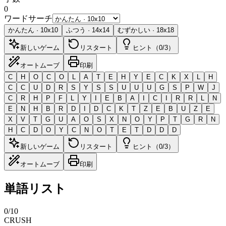
0
ワードサーチ
かんたん
·
10
x
10
ふつう
·
14
x
14
むずかしい
·
18
x
18
新しいゲーム
リスタート
ヒント（0/3）
オートムーブ
印刷
C
H
O
C
O
L
A
T
E
H
Y
E
C
K
X
L
H
C
C
U
D
R
S
Y
S
S
U
U
U
G
S
P
W
J
C
R
H
P
F
L
Y
I
E
B
A
I
C
I
R
R
L
N
E
N
H
B
R
D
I
D
C
K
T
Z
E
B
U
Z
E
X
V
T
G
U
A
O
S
X
N
O
Y
P
T
G
R
N
H
C
D
O
Y
C
N
O
T
E
T
D
D
D
新しいゲーム
リスタート
ヒント（0/3）
オートムーブ
印刷
単語リスト
0
/
10
CRUSH