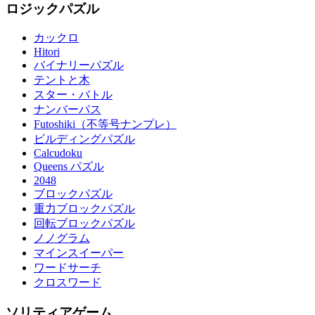
ロジックパズル
カックロ
Hitori
バイナリーパズル
テントと木
スター・バトル
ナンバーパス
Futoshiki（不等号ナンプレ）
ビルディングパズル
Calcudoku
Queens パズル
2048
ブロックパズル
重力ブロックパズル
回転ブロックパズル
ノノグラム
マインスイーパー
ワードサーチ
クロスワード
ソリティアゲーム