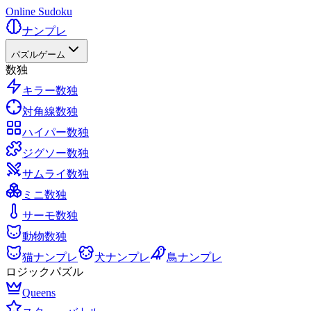
Online Sudoku
ナンプレ
パズルゲーム
数独
キラー数独
対角線数独
ハイパー数独
ジグソー数独
サムライ数独
ミニ数独
サーモ数独
動物数独
猫ナンプレ
犬ナンプレ
鳥ナンプレ
ロジックパズル
Queens