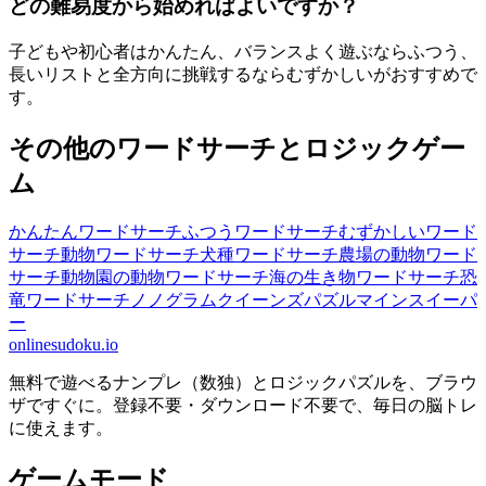
どの難易度から始めればよいですか？
子どもや初心者はかんたん、バランスよく遊ぶならふつう、
長いリストと全方向に挑戦するならむずかしいがおすすめで
す。
その他のワードサーチとロジックゲー
ム
かんたんワードサーチ
ふつうワードサーチ
むずかしいワード
サーチ
動物ワードサーチ
犬種ワードサーチ
農場の動物ワード
サーチ
動物園の動物ワードサーチ
海の生き物ワードサーチ
恐
竜ワードサーチ
ノノグラム
クイーンズパズル
マインスイーパ
ー
onlinesudoku.io
無料で遊べるナンプレ（数独）とロジックパズルを、ブラウ
ザですぐに。登録不要・ダウンロード不要で、毎日の脳トレ
に使えます。
ゲームモード