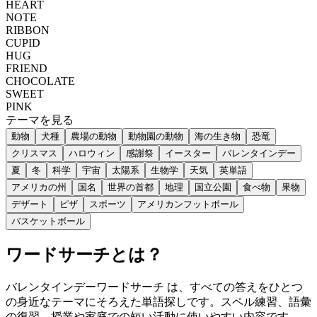
HEART
NOTE
RIBBON
CUPID
HUG
FRIEND
CHOCOLATE
SWEET
PINK
テーマを見る
動物
犬種
農場の動物
動物園の動物
海の生き物
恐竜
クリスマス
ハロウィン
感謝祭
イースター
バレンタインデー
夏
冬
科学
宇宙
太陽系
生物学
天気
英単語
アメリカの州
国名
世界の首都
地理
国立公園
食べ物
果物
デザート
ピザ
スポーツ
アメリカンフットボール
バスケットボール
ワードサーチとは？
バレンタインデーワードサーチ は、すべての答えをひとつ
の身近なテーマにそろえた単語探しです。スペル練習、語彙
の復習、授業や家庭での短い活動に使いやすい内容です。