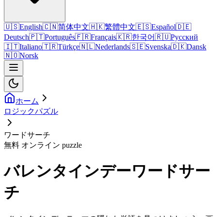
🇺🇸
English
🇨🇳
简体中文
🇭🇰
繁體中文
🇪🇸
Español
🇩🇪
Deutsch
🇵🇹
Português
🇫🇷
Français
🇰🇷
한국어
🇷🇺
Русский
🇮🇹
Italiano
🇹🇷
Türkçe
🇳🇱
Nederlands
🇸🇪
Svenska
🇩🇰
Dansk
🇳🇴
Norsk
ホーム
ロジックパズル
ワードサーチ
無料 オンライン puzzle
バレンタインデーワードサー
チ