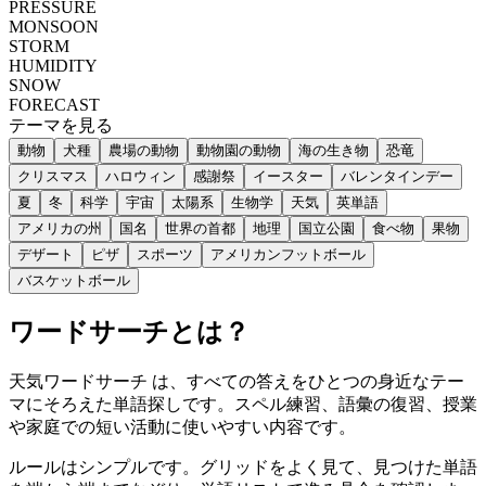
PRESSURE
MONSOON
STORM
HUMIDITY
SNOW
FORECAST
テーマを見る
動物
犬種
農場の動物
動物園の動物
海の生き物
恐竜
クリスマス
ハロウィン
感謝祭
イースター
バレンタインデー
夏
冬
科学
宇宙
太陽系
生物学
天気
英単語
アメリカの州
国名
世界の首都
地理
国立公園
食べ物
果物
デザート
ピザ
スポーツ
アメリカンフットボール
バスケットボール
ワードサーチとは？
天気ワードサーチ は、すべての答えをひとつの身近なテー
マにそろえた単語探しです。スペル練習、語彙の復習、授業
や家庭での短い活動に使いやすい内容です。
ルールはシンプルです。グリッドをよく見て、見つけた単語