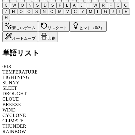
C
W
O
N
S
D
S
F
L
A
J
I
W
R
F
C
C
Z
N
O
O
S
N
O
M
V
C
Y
M
L
G
J
I
R
H
新しいゲーム
リスタート
ヒント（0/3）
オートムーブ
印刷
単語リスト
0
/
18
TEMPERATURE
LIGHTNING
SUNNY
SLEET
DROUGHT
CLOUD
BREEZE
WIND
CYCLONE
CLIMATE
THUNDER
RAINBOW