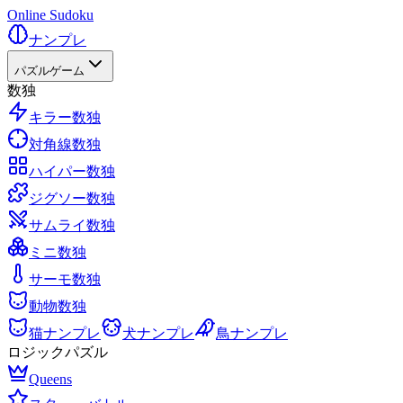
Online Sudoku
ナンプレ
パズルゲーム
数独
キラー数独
対角線数独
ハイパー数独
ジグソー数独
サムライ数独
ミニ数独
サーモ数独
動物数独
猫ナンプレ
犬ナンプレ
鳥ナンプレ
ロジックパズル
Queens