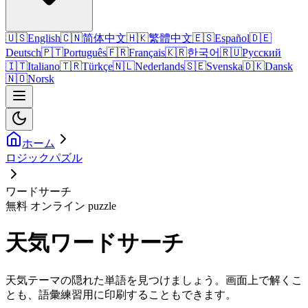
🇺🇸
English
🇨🇳
简体中文
🇭🇰
繁體中文
🇪🇸
Español
🇩🇪
Deutsch
🇵🇹
Português
🇫🇷
Français
🇰🇷
한국어
🇷🇺
Русский
🇮🇹
Italiano
🇹🇷
Türkçe
🇳🇱
Nederlands
🇸🇪
Svenska
🇩🇰
Dansk
🇳🇴
Norsk
ホーム
ロジックパズル
ワードサーチ
無料 オンライン puzzle
天気ワードサーチ
天気テーマの隠れた単語を見つけましょう。画面上で解くこ
とも、語彙練習用に印刷することもできます。