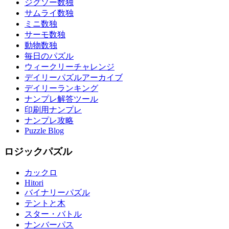
ジグソー数独
サムライ数独
ミニ数独
サーモ数独
動物数独
毎日のパズル
ウィークリーチャレンジ
デイリーパズルアーカイブ
デイリーランキング
ナンプレ解答ツール
印刷用ナンプレ
ナンプレ攻略
Puzzle Blog
ロジックパズル
カックロ
Hitori
バイナリーパズル
テントと木
スター・バトル
ナンバーパス