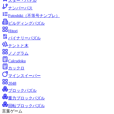
スター・バトル
ナンバーパス
Futoshiki（不等号ナンプレ）
ビルディングパズル
Hitori
バイナリーパズル
テントと木
ノノグラム
Calcudoku
カックロ
マインスイーパー
2048
ブロックパズル
重力ブロックパズル
回転ブロックパズル
言葉ゲーム