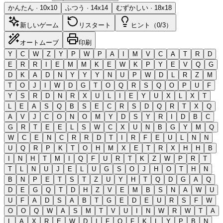
かんたん
·
10
x
10
ふつう
·
14
x
14
むずかしい
·
18
x
18
新しいゲーム
リスタート
ヒント（0/3）
オートムーブ
印刷
Y
C
W
Z
Y
P
W
P
A
I
M
V
C
A
T
R
D
E
R
R
I
E
M
M
K
E
W
K
P
Y
E
V
Q
G
D
K
A
D
N
Y
Y
Y
N
U
P
W
D
L
R
Z
M
T
O
J
I
W
D
G
T
O
Q
R
S
Q
O
P
U
F
Y
S
R
D
N
R
X
U
L
I
E
Y
U
X
L
X
T
L
E
A
S
Q
B
S
E
C
R
S
D
Q
R
T
X
Q
A
V
J
C
O
N
O
M
Y
D
S
Y
R
I
D
B
C
G
R
T
E
E
L
S
W
C
X
U
N
B
G
Y
M
Q
W
C
E
N
C
R
R
D
T
I
R
F
E
U
L
N
N
U
Q
R
P
K
T
O
H
M
X
E
T
R
X
H
H
B
I
N
H
T
M
I
Q
F
U
R
T
K
Z
W
P
R
T
T
L
N
U
J
E
L
U
G
S
O
J
H
O
T
H
N
B
N
P
E
T
S
T
Z
U
Y
H
T
Q
D
G
A
Q
D
E
G
Q
T
D
H
Z
V
E
M
B
S
N
A
W
U
U
F
A
D
S
A
B
T
G
E
D
E
U
R
S
F
W
O
O
Q
W
A
S
M
T
V
U
I
N
W
R
W
T
A
L
A
X
R
E
W
D
I
F
Q
F
K
L
Y
P
B
N