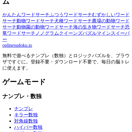
ム
かんたんワードサーチ
ふつうワードサーチ
むずかしいワード
サーチ
動物ワードサーチ
犬種ワードサーチ
農場の動物ワード
サーチ
動物園の動物ワードサーチ
海の生き物ワードサーチ
恐
竜ワードサーチ
ノノグラム
クイーンズパズル
マインスイーパ
ー
onlinesudoku.io
無料で遊べるナンプレ（数独）とロジックパズルを、ブラウ
ザですぐに。登録不要・ダウンロード不要で、毎日の脳トレ
に使えます。
ゲームモード
ナンプレ・数独
ナンプレ
キラー数独
対角線数独
ハイパー数独