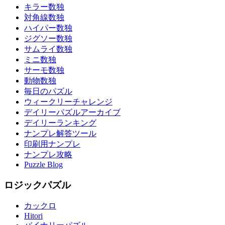
キラー数独
対角線数独
ハイパー数独
ジグソー数独
サムライ数独
ミニ数独
サーモ数独
動物数独
毎日のパズル
ウィークリーチャレンジ
デイリーパズルアーカイブ
デイリーランキング
ナンプレ解答ツール
印刷用ナンプレ
ナンプレ攻略
Puzzle Blog
ロジックパズル
カックロ
Hitori