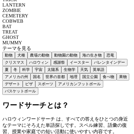
LANTERN
ZOMBIE
CEMETERY
COBWEB
BAT
TREAT
GHOST
MUMMY
テーマを見る
動物
犬種
農場の動物
動物園の動物
海の生き物
恐竜
クリスマス
ハロウィン
感謝祭
イースター
バレンタインデー
夏
冬
科学
宇宙
太陽系
生物学
天気
英単語
アメリカの州
国名
世界の首都
地理
国立公園
食べ物
果物
デザート
ピザ
スポーツ
アメリカンフットボール
バスケットボール
ワードサーチとは？
ハロウィンワードサーチ は、すべての答えをひとつの身近
なテーマにそろえた単語探しです。スペル練習、語彙の復
習、授業や家庭での短い活動に使いやすい内容です。