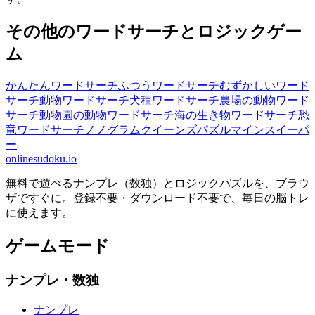
その他のワードサーチとロジックゲー
ム
かんたんワードサーチ
ふつうワードサーチ
むずかしいワード
サーチ
動物ワードサーチ
犬種ワードサーチ
農場の動物ワード
サーチ
動物園の動物ワードサーチ
海の生き物ワードサーチ
恐
竜ワードサーチ
ノノグラム
クイーンズパズル
マインスイーパ
ー
onlinesudoku.io
無料で遊べるナンプレ（数独）とロジックパズルを、ブラウ
ザですぐに。登録不要・ダウンロード不要で、毎日の脳トレ
に使えます。
ゲームモード
ナンプレ・数独
ナンプレ