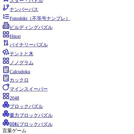
スター・バトル
ナンバーパス
Futoshiki（不等号ナンプレ）
ビルディングパズル
Hitori
バイナリーパズル
テントと木
ノノグラム
Calcudoku
カックロ
マインスイーパー
2048
ブロックパズル
重力ブロックパズル
回転ブロックパズル
言葉ゲーム