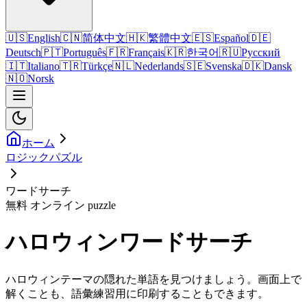
🇺🇸
English
🇨🇳
简体中文
🇭🇰
繁體中文
🇪🇸
Español
🇩🇪
Deutsch
🇵🇹
Português
🇫🇷
Français
🇰🇷
한국어
🇷🇺
Русский
🇮🇹
Italiano
🇹🇷
Türkçe
🇳🇱
Nederlands
🇸🇪
Svenska
🇩🇰
Dansk
🇳🇴
Norsk
ホーム
ロジックパズル
ワードサーチ
無料 オンライン puzzle
ハロウィンワードサーチ
ハロウィンテーマの隠れた単語を見つけましょう。画面上で
解くことも、語彙練習用に印刷することもできます。