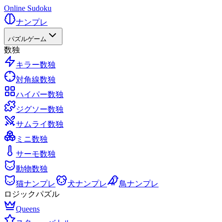
Online Sudoku
ナンプレ
パズルゲーム
数独
キラー数独
対角線数独
ハイパー数独
ジグソー数独
サムライ数独
ミニ数独
サーモ数独
動物数独
猫ナンプレ
犬ナンプレ
鳥ナンプレ
ロジックパズル
Queens