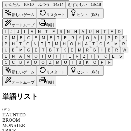
かんたん
·
10
x
10
ふつう
·
14
x
14
むずかしい
·
18
x
18
新しいゲーム
リスタート
ヒント（0/3）
オートムーブ
印刷
I
J
J
L
A
N
T
E
R
N
H
A
U
N
T
E
D
C
M
B
C
E
M
E
T
E
R
Y
O
A
L
P
R
Z
P
H
T
C
N
T
T
M
H
O
H
A
T
O
S
M
R
U
B
M
G
E
T
B
T
K
E
M
R
B
H
B
R
W
E
N
A
M
O
I
O
T
I
E
R
Z
T
Y
O
E
S
C
C
B
P
O
Q
Z
M
Q
T
B
K
O
P
F
新しいゲーム
リスタート
ヒント（0/3）
オートムーブ
印刷
単語リスト
0
/
12
HAUNTED
BROOM
MONSTER
TRICK