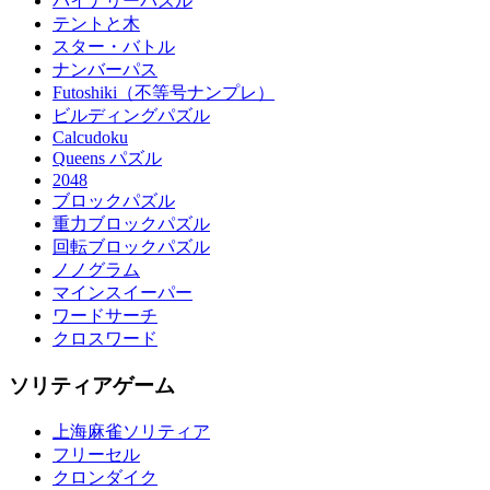
バイナリーパズル
テントと木
スター・バトル
ナンバーパス
Futoshiki（不等号ナンプレ）
ビルディングパズル
Calcudoku
Queens パズル
2048
ブロックパズル
重力ブロックパズル
回転ブロックパズル
ノノグラム
マインスイーパー
ワードサーチ
クロスワード
ソリティアゲーム
上海麻雀ソリティア
フリーセル
クロンダイク